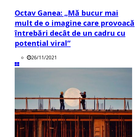
Octav Ganea: „Mă bucur mai
mult de o imagine care provoacă
întrebări decât de un cadru cu
potenţial viral”
26/11/2021