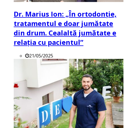
Dr. Marius Ion: „În ortodonție,
tratamentul e doar jumătate
din drum. Cealaltă jumătate e
relația cu pacientul”
21/05/2025