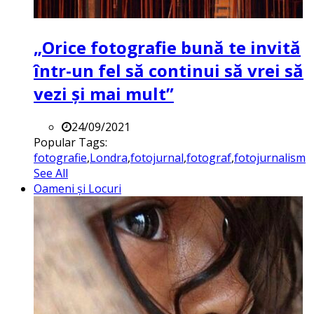
„Orice fotografie bună te invită
într-un fel să continui să vrei să
vezi și mai mult”
24/09/2021
Popular Tags:
fotografie
,
Londra
,
fotojurnal
,
fotograf
,
fotojurnalism
See All
Oameni și Locuri