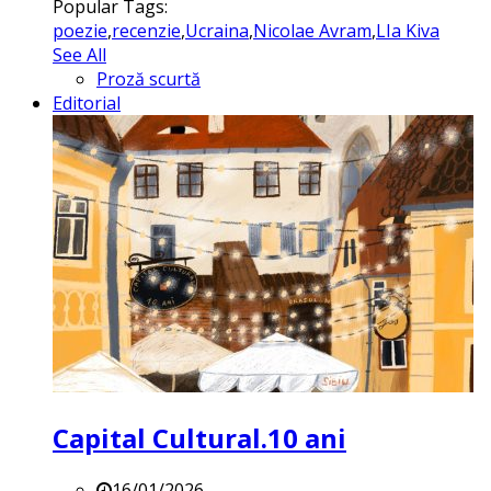
Popular Tags:
poezie
,
recenzie
,
Ucraina
,
Nicolae Avram
,
LIa Kiva
See All
Proză scurtă
Editorial
Capital Cultural.10 ani
16/01/2026