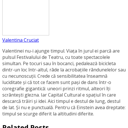
Valentina Cruciat
Valentinei nu-i ajunge timpul. Viața în jurul ei parcă are
pulsul Festivalului de Teatru, cu toate spectacolele
simultan. Pe tocuri sau în bocanci, pedalează bicicleta
dintr-un loc într-altul, râde la acrobațiile rândunelelor sau
cu necunoscuții. Crede că sensibilitatea înseamnă
luciditate și că tot ce facem sunt pași de dans într-o
coregrafie gigantică: uneori prinzi ritmul, alteori îți
scrântești glezna. Iar Capital Cultural e spațiul în care
descarcă trăiri și idei. Aici timpul e destul de lung, destul
de lat. Și nu e punctuală. Pentru că Einstein avea dreptate:
timpul se scurge diferit la altitudini diferite.
Related Posts