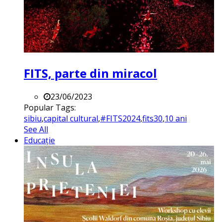
FITS, parte din miracol
23/06/2023
Popular Tags:
sibiu
,
capital cultural
,
#FITS2024
,
fits30
,
10 ani
See All
Educație