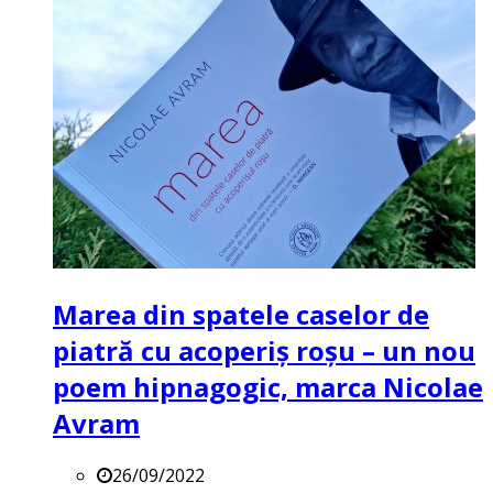
Marea din spatele caselor de
piatră cu acoperiș roșu – un nou
poem hipnagogic, marca Nicolae
Avram
26/09/2022