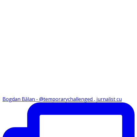
Bogdan Bălan - @temporarychallenged , jurnalist cu