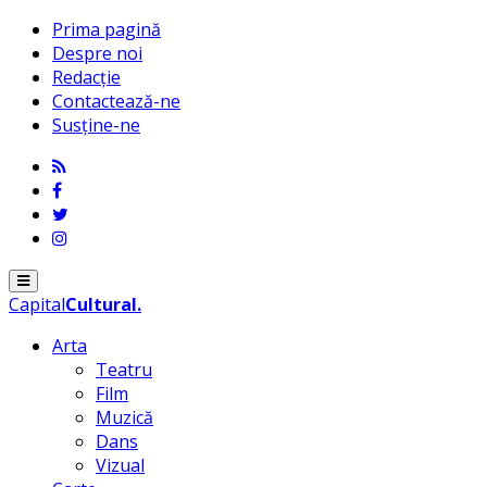
Prima pagină
Despre noi
Redacție
Contactează-ne
Susține-ne
Menu
Capital
Cultural
.
Arta
Teatru
Film
Muzică
Dans
Vizual