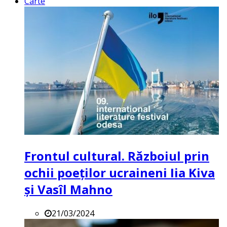
Carte
Frontul cultural. Războiul prin
ochii poeților ucraineni Iia Kiva
și Vasîl Mahno
21/03/2024