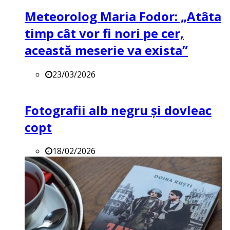
Meteorolog Maria Fodor: „Atâta
timp cât vor fi nori pe cer,
această meserie va exista”
23/03/2026
Fotografii alb negru și dovleac
copt
18/02/2026