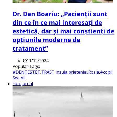
Dr. Dan Boariu: „Pacienții sunt
din ce în ce mai interesați de
estetică, dar și mai conștienți de
opțiunile moderne de
tratament”
11/12/2024
Popular Tags:
#DENTESTET
,
TRAST
,
insula prieteniei
,
Rosia
,
#copii
See All
Fotojurnal