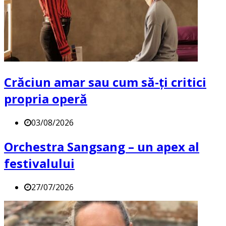
Crăciun amar sau cum să-ți critici
propria operă
03/08/2026
Orchestra Sangsang – un apex al
festivalului
27/07/2026