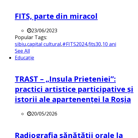
FITS, parte din miracol
23/06/2023
Popular Tags:
sibiu
,
capital cultural
,
#FITS2024
,
fits30
,
10 ani
See All
Educație
TRAST – „Insula Prieteniei”:
practici artistice participative și
istorii ale apartenenței la Roșia
20/05/2026
Radiografia sănătății orale la