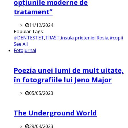
opțiunile moderne de
tratament”
11/12/2024
Popular Tags:
#DENTESTET
,
TRAST
,
insula prieteniei
,
Rosia
,
#copii
See All
Fotojurnal
Poezia unei lumi de mult uitate,
în fotografiile lui Jeno Major
05/05/2023
The Underground World
29/04/2023