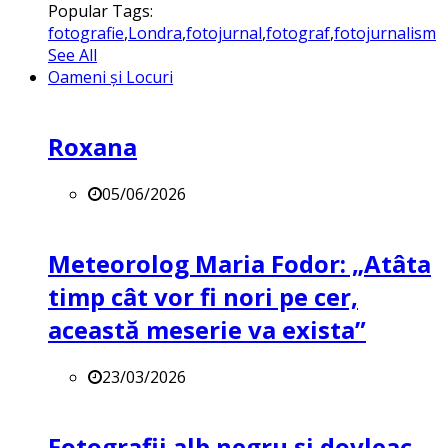
Popular Tags:
fotografie
,
Londra
,
fotojurnal
,
fotograf
,
fotojurnalism
See All
Oameni și Locuri
Roxana
05/06/2026
Meteorolog Maria Fodor: „Atâta
timp cât vor fi nori pe cer,
această meserie va exista”
23/03/2026
Fotografii alb negru și dovleac