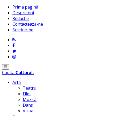
Prima pagină
Despre noi
Redacție
Contactează-ne
Susține-ne
Menu
Capital
Cultural
.
Arta
Teatru
Film
Muzică
Dans
Vizual