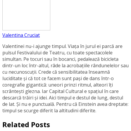
Valentina Cruciat
Valentinei nu-i ajunge timpul. Viața în jurul ei parcă are
pulsul Festivalului de Teatru, cu toate spectacolele
simultan. Pe tocuri sau în bocanci, pedalează bicicleta
dintr-un loc într-altul, râde la acrobațiile rândunelelor sau
cu necunoscuții. Crede că sensibilitatea înseamnă
luciditate și că tot ce facem sunt pași de dans într-o
coregrafie gigantică: uneori prinzi ritmul, alteori îți
scrântești glezna. Iar Capital Cultural e spațiul în care
descarcă trăiri și idei. Aici timpul e destul de lung, destul
de lat. Și nu e punctuală. Pentru că Einstein avea dreptate:
timpul se scurge diferit la altitudini diferite.
Related Posts