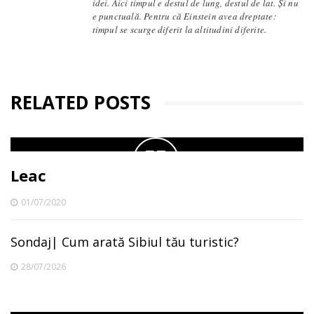
idei. Aici timpul e destul de lung, destul de lat. Și nu
e punctuală. Pentru că Einstein avea dreptate:
timpul se scurge diferit la altitudini diferite.
RELATED POSTS
Leac
01/07/2020
Sondaj| Cum arată Sibiul tău turistic?
28/07/2026