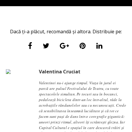
Dacă ți-a plăcut, recomandă și altora. Distribuie pe:
Valentina Cruciat
Valentinei nu-i ajunge timpul. Viața în jurul ei
parcă are pulsul Festivalului de Teatru, cu toate
spectacolele simultan. Pe tocuri sau în bocanci,
pedalează bicicleta dintr-un loc într-altul, râde la
acrobațiile rândunelelor sau cu necunoscuții. Crede
că sensibilitatea înseamnă luciditate și că tot ce
facem sunt pași de dans într-o coregrafie gigantică:
uneori prinzi ritmul, alteori îți scrântești glezna. Iar
Capital Cultural e spațiul în care descarcă trăiri și