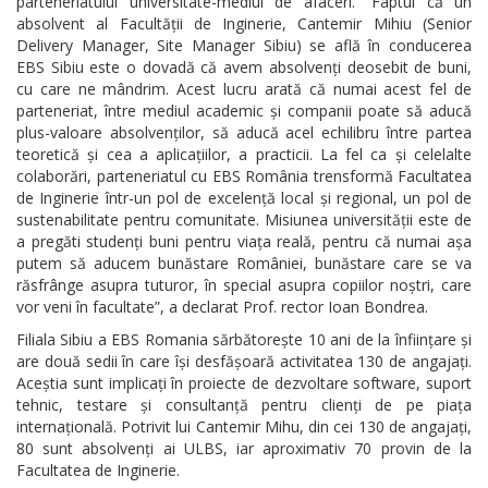
parteneriatului universitate-mediul de afaceri. ”Faptul că un
absolvent al Facultății de Inginerie, Cantemir Mihiu (Senior
Delivery Manager, Site Manager Sibiu) se află în conducerea
EBS Sibiu este o dovadă că avem absolvenți deosebit de buni,
cu care ne mândrim. Acest lucru arată că numai acest fel de
parteneriat, între mediul academic și companii poate să aducă
plus-valoare absolvenților, să aducă acel echilibru între partea
teoretică și cea a aplicațiilor, a practicii. La fel ca și celelalte
colaborări, parteneriatul cu EBS România trensformă Facultatea
de Inginerie într-un pol de excelență local și regional, un pol de
sustenabilitate pentru comunitate. Misiunea universității este de
a pregăti studenți buni pentru viața reală, pentru că numai așa
putem să aducem bunăstare României, bunăstare care se va
răsfrânge asupra tuturor, în special asupra copiilor noștri, care
vor veni în facultate”, a declarat Prof. rector Ioan Bondrea.
Filiala Sibiu a EBS Romania sărbătorește 10 ani de la înființare și
are două sedii în care își desfășoară activitatea 130 de angajați.
Aceștia sunt implicați în proiecte de dezvoltare software, suport
tehnic, testare și consultanță pentru clienți de pe piața
internațională. Potrivit lui Cantemir Mihu, din cei 130 de angajați,
80 sunt absolvenți ai ULBS, iar aproximativ 70 provin de la
Facultatea de Inginerie.