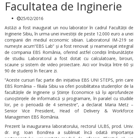
Facultatea de Inginerie
25/02/2016
Astăzi a fost inaugurat un nou laborator în cadrul Facultății de
Inginerie Sibiu, în urma unei investiții de peste 12.000 euro a unei
companii din mediul economic sibian. Laboratorul IM-219 se
numește acum“EBS Lab” și a fost renovat și reamenajat integral
de compania EBS România, oferind astfel condiții îmbunătățite
de studiu. Laboratorul a fost dotat cu calculatoare, birouri,
scaune și sistem de video proiectare. Aici vor învăța între 60 și
90 de studenți în fiecare zi.
”Aceste cursuri fac parte din inițiativa EBS UNI STEPS, prin care
EBS România – filiala Sibiu va oferi posibilitatea studenților de la
facultățile de Inginerie și Științe Economice să își aprofundeze
cunoștințele de informatică și programare, în paralel cu studiile
lor, pe o perioadă de 4 semestre”, a declarat Maria Metz –
Senior Vice President, Head of Delivery & Workforce
Managemen EBS România.
Prezent la inaugurarea laboratorului, rectorul ULBS, prod. Univ.
dr. ing. Ioan Bondrea a subliniat încă odată importanța