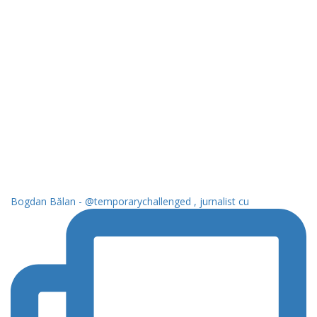
Bogdan Bălan - @temporarychallenged , jurnalist cu