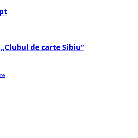
pt
 „Clubul de carte Sibiu”
are