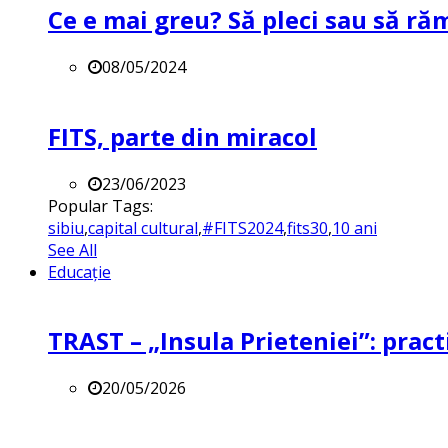
Ce e mai greu? Să pleci sau să ră
08/05/2024
FITS, parte din miracol
23/06/2023
Popular Tags:
sibiu
,
capital cultural
,
#FITS2024
,
fits30
,
10 ani
See All
Educație
TRAST – „Insula Prieteniei”: practi
20/05/2026