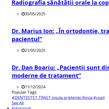
Radiografia sănătății orale la co
30/05/2025
Dr. Marius Ion: „În ortodonție, t
pacientul”
21/05/2025
Dr. Dan Boariu: „Pacienții sunt di
moderne de tratament”
11/12/2024
Popular Tags:
#DENTESTET
,
TRAST
,
insula prieteniei
,
Rosia
,
#copii
See All
Fotojurnal