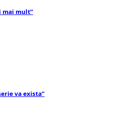
și mai mult”
erie va exista”