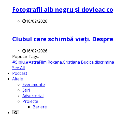
Fotografii alb negru și dovleac co
18/02/2026
Clubul care schimbă vieți. Despre
16/02/2026
Popular Tags:
#Sibiu
,
#AstraFilm
,
Roxana
,
Cristiana Budica
,
discrimin
See All
Podcast
Altele
Evenimente
Știri
Advertorial
Proiecte
Bariere