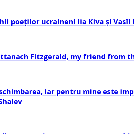
hii poeților ucraineni Iia Kiva și Vasî
ttanach Fitzgerald, my friend from th
schimbarea, iar pentru mine este impor
 Shalev