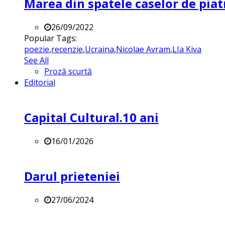
Marea din spatele caselor de pia
26/09/2022
Popular Tags:
poezie
,
recenzie
,
Ucraina
,
Nicolae Avram
,
LIa Kiva
See All
Proză scurtă
Editorial
Capital Cultural.10 ani
16/01/2026
Darul prieteniei
27/06/2024