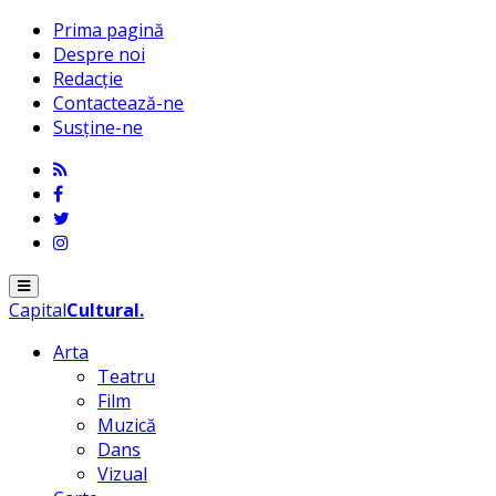
Prima pagină
Despre noi
Redacție
Contactează-ne
Susține-ne
Menu
Capital
Cultural
.
Arta
Teatru
Film
Muzică
Dans
Vizual