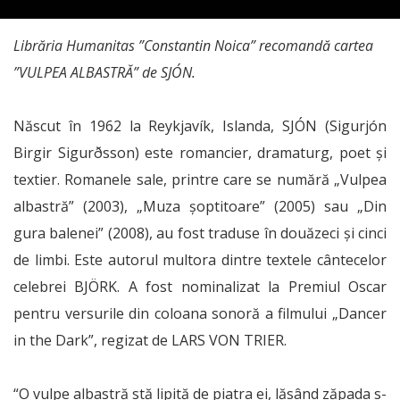
Librăria Humanitas ”Constantin Noica” recomandă cartea
”VULPEA ALBASTRĂ” de SJÓN.
Născut în 1962 la Reykjavík, Islanda, SJÓN (Sigurjón
Birgir Sigurðsson) este romancier, dramaturg, poet și
textier. Romanele sale, printre care se numără „Vulpea
albastră” (2003), „Muza șoptitoare” (2005) sau „Din
gura balenei” (2008), au fost traduse în douăzeci și cinci
de limbi. Este autorul multora dintre textele cântecelor
celebrei BJÖRK. A fost nominalizat la Premiul Oscar
pentru versurile din coloana sonoră a filmului „Dancer
in the Dark”, regizat de LARS VON TRIER.
“O vulpe albastră stă lipită de piatra ei, lăsând zăpada s-