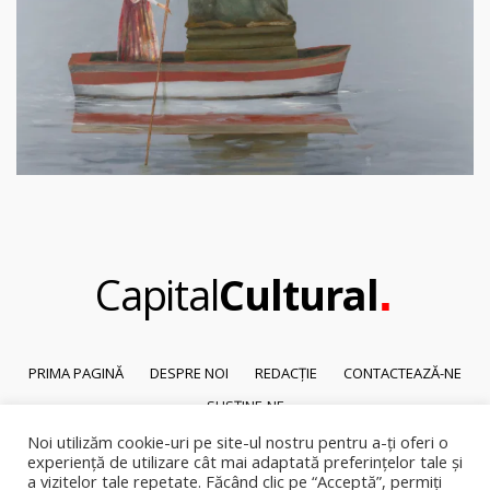
.
Capital
Cultural
PRIMA PAGINĂ
DESPRE NOI
REDACȚIE
CONTACTEAZĂ-NE
SUSȚINE-NE
Noi utilizăm cookie-uri pe site-ul nostru pentru a-ți oferi o
© 2026
Capital Cultural
.
experiență de utilizare cât mai adaptată preferințelor tale și
Reproducerea integrală sau parțială a textelor sau a ilustrațiilor din orice
a vizitelor tale repetate. Făcând clic pe “Acceptă”, permiți