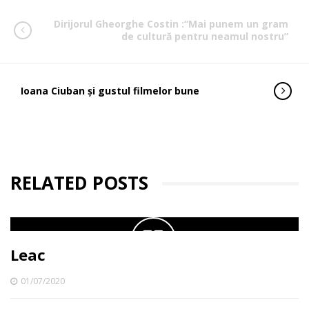
Dirijorul Gheorghe Costin :“Mai punem un gram
de cultură pentru neamul nostru”
Ioana Ciuban și gustul filmelor bune
RELATED POSTS
Leac
01/07/2020