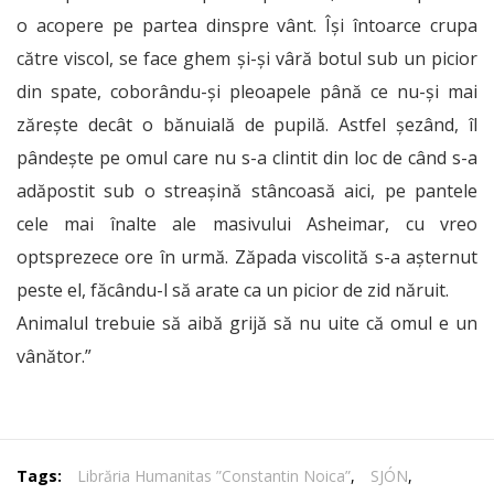
o acopere pe partea dinspre vânt. Îşi întoarce crupa
către viscol, se face ghem şi-şi vâră botul sub un picior
din spate, coborându-şi pleoapele până ce nu-şi mai
zăreşte decât o bănuială de pupilă. Astfel şezând, îl
pândeşte pe omul care nu s-a clintit din loc de când s-a
adăpostit sub o streaşină stâncoasă aici, pe pantele
cele mai înalte ale masivului Asheimar, cu vreo
optsprezece ore în urmă. Zăpada viscolită s-a aşternut
peste el, făcându-l să arate ca un picior de zid năruit.
Animalul trebuie să aibă grijă să nu uite că omul e un
vânător.”
Tags:
Librăria Humanitas ”Constantin Noica”
,
SJÓN
,