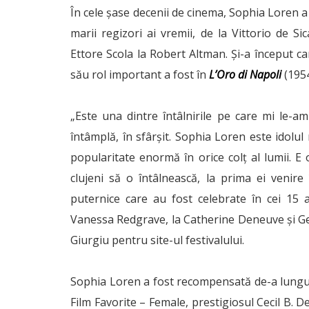
În cele șase decenii de cinema, Sophia Loren a
marii regizori ai vremii, de la Vittorio de S
Ettore Scola la Robert Altman. Și-a început car
său rol important a fost în
L’Oro di Napoli
(1954
„Este una dintre întâlnirile pe care mi le-a
întâmplă, în sfârșit. Sophia Loren este idolul
popularitate enormă în orice colț al lumii. E
clujeni să o întâlnească, la prima ei venire
puternice care au fost celebrate în cei 15 a
Vanessa Redgrave, la Catherine Deneuve și Ger
Giurgiu pentru site-ul festivalului.
Sophia Loren a fost recompensată de-a lungul
Film Favorite – Female, prestigiosul Cecil B. 