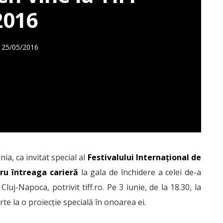
2016
25/05/2016
a, ca invitat special al
Festivalului Internațional de
ru întreaga carieră
la gala de închidere a celei de-a
Cluj-Napoca, potrivit tiff.ro. Pe 3 iunie, de la 18.30, la
rte la o proiecție specială în onoarea ei.