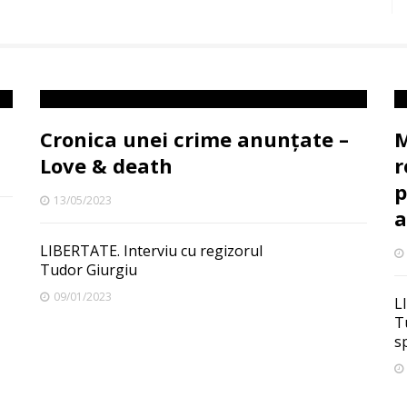
Cronica unei crime anunțate –
M
Love & death
r
p
13/05/2023
a
LIBERTATE. Interviu cu regizorul
Tudor Giurgiu
09/01/2023
L
T
sp