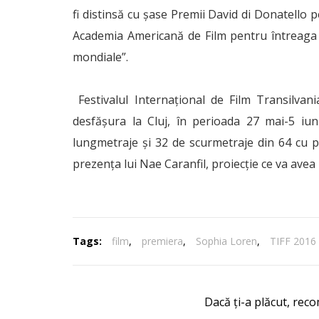
fi distinsă cu șase Premii David di Donatello 
Academia Americană de Film pentru întreaga c
mondiale”.
Festivalul Internațional de Film Transilvan
desfășura la Cluj, în perioada 27 mai-5 iu
lungmetraje şi 32 de scurmetraje din 64 cu pr
prezenţa lui Nae Caranfil, proiecţie ce va avea lo
Tags:
film
,
premiera
,
Sophia Loren
,
TIFF 2016
Dacă ți-a plăcut, reco