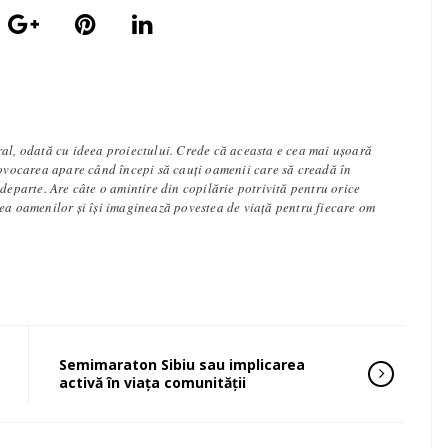
ral, odată cu ideea proiectului. Crede că aceasta e cea mai ușoară
rovocarea apare când începi să cauți oamenii care să creadă în
 departe. Are câte o amintire din copilărie potrivită pentru orice
tea oamenilor și își imaginează povestea de viață pentru fiecare om
Semimaraton Sibiu sau implicarea
activă în viața comunității