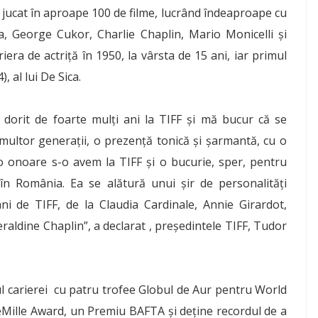
 jucat în aproape 100 de filme, lucrând îndeaproape cu
ica, George Cukor, Charlie Chaplin, Mario Monicelli și
iera de actriță în 1950, la vârsta de 15 ani, iar primul
), al lui De Sica.
m dorit de foarte mulți ani la TIFF și mă bucur că se
 multor generații, o prezență tonică și șarmantă, cu o
 o onoare s-o avem la TIFF și o bucurie, sper, pentru
 în România. Ea se alătură unui șir de personalități
ni de TIFF, de la Claudia Cardinale, Annie Girardot,
aldine Chaplin”, a declarat , președintele TIFF, Tudor
 carierei cu patru trofee Globul de Aur pentru World
DeMille Award, un Premiu BAFTA și deține recordul de a