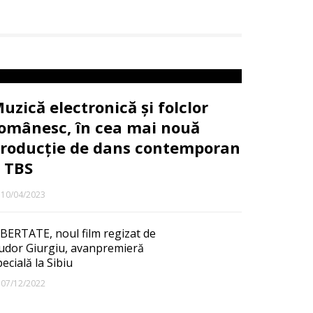
uzică electronică și folclor
omânesc, în cea mai nouă
roducție de dans contemporan
 TBS
10/04/2023
IBERTATE, noul film regizat de
udor Giurgiu, avanpremieră
ecială la Sibiu
07/12/2022