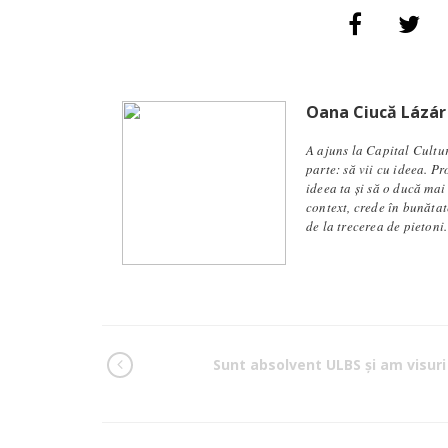
Oana Ciucă Lázár
A ajuns la Capital Cultu
parte: să vii cu ideea. P
ideea ta și să o ducă mai
context, crede în bunăta
de la trecerea de pietoni.
Sunt absolvent ULBS şi am visuri