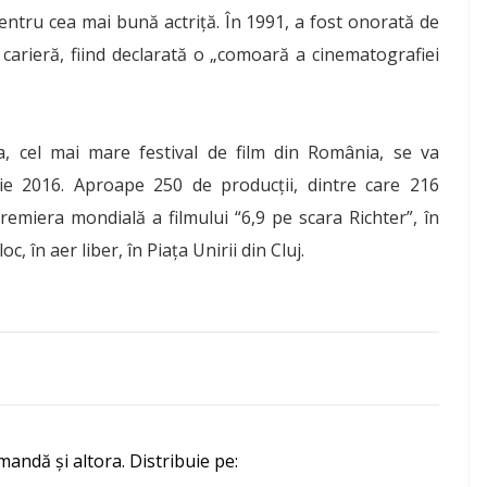
pentru cea mai bună actriță. În 1991, a fost onorată de
arieră, fiind declarată o „comoară a cinematografiei
ia, cel mai mare festival de film din România, se va
nie 2016. Aproape 250 de producţii, dintre care 216
emiera mondială a filmului “6,9 pe scara Richter”, în
c, în aer liber, în Piaţa Unirii din Cluj.
mandă și altora. Distribuie pe: