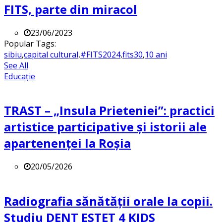
FITS, parte din miracol
23/06/2023
Popular Tags:
sibiu
,
capital cultural
,
#FITS2024
,
fits30
,
10 ani
See All
Educație
TRAST – „Insula Prieteniei”: practici
artistice participative și istorii ale
apartenenței la Roșia
20/05/2026
Radiografia sănătății orale la copii.
Studiu DENT ESTET 4 KIDS