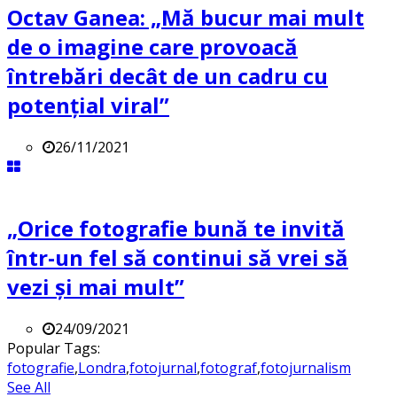
Octav Ganea: „Mă bucur mai mult
de o imagine care provoacă
întrebări decât de un cadru cu
potenţial viral”
26/11/2021
„Orice fotografie bună te invită
într-un fel să continui să vrei să
vezi și mai mult”
24/09/2021
Popular Tags:
fotografie
,
Londra
,
fotojurnal
,
fotograf
,
fotojurnalism
See All