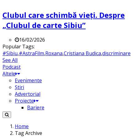
Clubul care schimbă vieți. Despre
„Clubul de carte Sibiu”
16/02/2026
Popular Tags:
#Sibiu
,
#AstraFilm
,
Roxana
,
Cristiana Budica
,
discriminare
See All
Podcast
Altele
Evenimente
Știri
Advertorial
Proiecte
Bariere
Home
Tag Archive