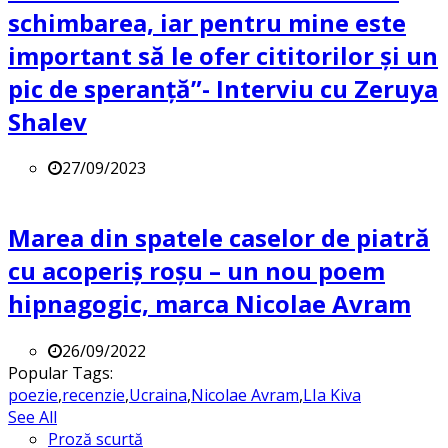
schimbarea, iar pentru mine este
important să le ofer cititorilor și un
pic de speranță”- Interviu cu Zeruya
Shalev
27/09/2023
Marea din spatele caselor de piatră
cu acoperiș roșu – un nou poem
hipnagogic, marca Nicolae Avram
26/09/2022
Popular Tags:
poezie
,
recenzie
,
Ucraina
,
Nicolae Avram
,
LIa Kiva
See All
Proză scurtă