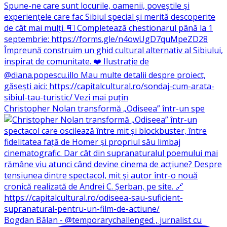
Christopher Nolan transformă „Odiseea” într-un spe
Bogdan Bălan - @temporarychallenged , jurnalist cu