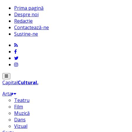
Prima pagină
Despre noi
Redacție
Contactează-ne
Susține-ne
Menu
Capital
Cultural
.
Arta
Teatru
Film
Muzică
Dans
Vizual