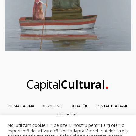
.
Capital
Cultural
PRIMA PAGINĂ
DESPRE NOI
REDACȚIE
CONTACTEAZĂ-NE
SUSȚINE-NE
Noi utilizăm cookie-uri pe site-ul nostru pentru a-ți oferi o
© 2026
Capital Cultural
.
experiență de utilizare cât mai adaptată preferințelor tale și
Reproducerea integrală sau parțială a textelor sau a ilustrațiilor din orice