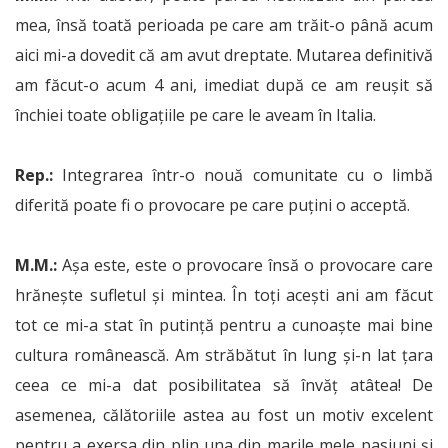
mea, însă toată perioada pe care am trăit-o până acum
aici mi-a dovedit că am avut dreptate. Mutarea definitivă
am făcut-o acum 4 ani, imediat după ce am reușit să
închiei toate obligațiile pe care le aveam în Italia.
Rep.:
Integrarea într-o nouă comunitate cu o limbă
diferită poate fi o provocare pe care puțini o acceptă.
M.M.:
Așa este, este o provocare însă o provocare care
hrănește sufletul și mintea. În toți acești ani am făcut
tot ce mi-a stat în putință pentru a cunoaște mai bine
cultura românească. Am străbătut în lung și-n lat țara
ceea ce mi-a dat posibilitatea să învăț atâtea! De
asemenea, călătoriile astea au fost un motiv excelent
pentru a exersa din plin una din marile mele pasiuni și