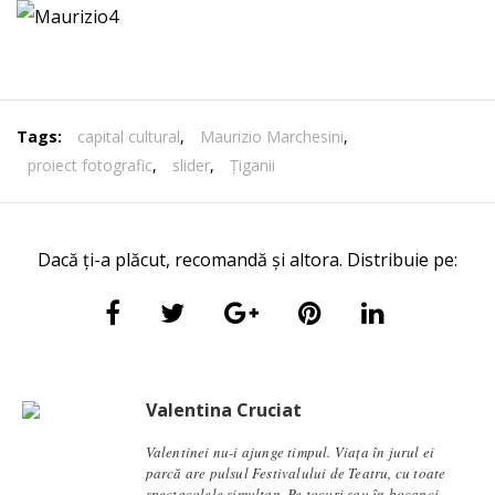
Tags:
capital cultural
,
Maurizio Marchesini
,
proiect fotografic
,
slider
,
Țiganii
Dacă ți-a plăcut, recomandă și altora. Distribuie pe:
Valentina Cruciat
Valentinei nu-i ajunge timpul. Viața în jurul ei
parcă are pulsul Festivalului de Teatru, cu toate
spectacolele simultan. Pe tocuri sau în bocanci,