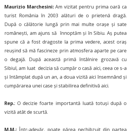
Maurizio Marchesini:
Am vizitat pentru prima oară ca
turist România în 2003 alături de o prietenă dragă.
După o călătorie lungă prin mai multe orașe și sate
românești, am ajuns să înnoptăm și în Sibiu. Aș putea
spune că a fost dragoste la prima vedere, acest oraș
reușind să mă fascineze prin atmosfera aparte pe care
o degajă. După această primă întâlnire grozavă cu
Sibiul, am luat decizia să cumpăr o casă aici, ceea ce s-a
și întâmplat după un an, a doua vizită aici însemnând și
cumpărarea unei case și stabilirea definitivă aici.
Rep.
: O decizie foarte importantă luată totuși după o
vizită atât de scurtă.
M.M.:
Într-adevăr, poate părea nechibzuit din partea