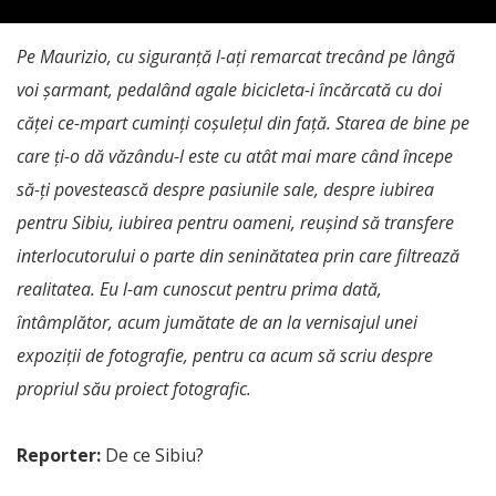
Pe Maurizio, cu siguranță l-ați remarcat trecând pe lângă
voi șarmant, pedalând agale bicicleta-i încărcată cu doi
căței ce-mpart cuminți coșulețul din față. Starea de bine pe
care ți-o dă văzându-l este cu atât mai mare când începe
să-ți povestească despre pasiunile sale, despre iubirea
pentru Sibiu, iubirea pentru oameni, reușind să transfere
interlocutorului o parte din seninătatea prin care filtrează
realitatea. Eu l-am cunoscut pentru prima dată,
întâmplător, acum jumătate de an la vernisajul unei
expoziții de fotografie, pentru ca acum să scriu despre
propriul său proiect fotografic.
Reporter:
De ce Sibiu?