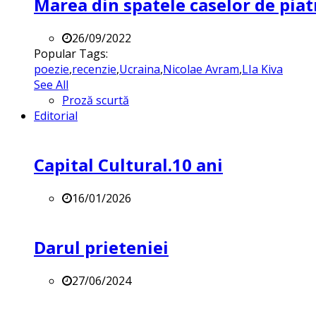
Marea din spatele caselor de pia
26/09/2022
Popular Tags:
poezie
,
recenzie
,
Ucraina
,
Nicolae Avram
,
LIa Kiva
See All
Proză scurtă
Editorial
Capital Cultural.10 ani
16/01/2026
Darul prieteniei
27/06/2024