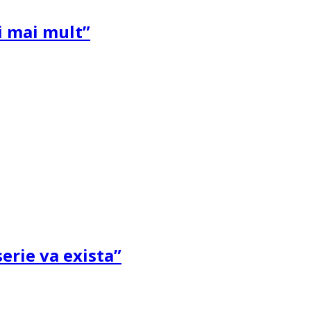
și mai mult”
erie va exista”