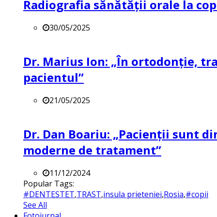
Radiografia sănătății orale la co
30/05/2025
Dr. Marius Ion: „În ortodonție, t
pacientul”
21/05/2025
Dr. Dan Boariu: „Pacienții sunt di
moderne de tratament”
11/12/2024
Popular Tags:
#DENTESTET
,
TRAST
,
insula prieteniei
,
Rosia
,
#copii
See All
Fotojurnal