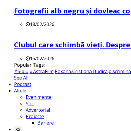
Fotografii alb negru și dovleac co
18/02/2026
Clubul care schimbă vieți. Despre
16/02/2026
Popular Tags:
#Sibiu
,
#AstraFilm
,
Roxana
,
Cristiana Budica
,
discrimin
See All
Podcast
Altele
Evenimente
Știri
Advertorial
Proiecte
Bariere