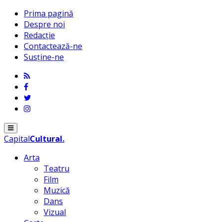
Prima pagină
Despre noi
Redacție
Contactează-ne
Susține-ne
Menu
Capital
Cultural
.
Arta
Teatru
Film
Muzică
Dans
Vizual