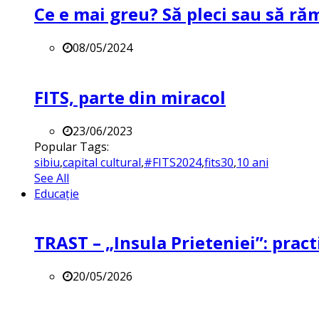
Ce e mai greu? Să pleci sau să ră
08/05/2024
FITS, parte din miracol
23/06/2023
Popular Tags:
sibiu
,
capital cultural
,
#FITS2024
,
fits30
,
10 ani
See All
Educație
TRAST – „Insula Prieteniei”: practi
20/05/2026