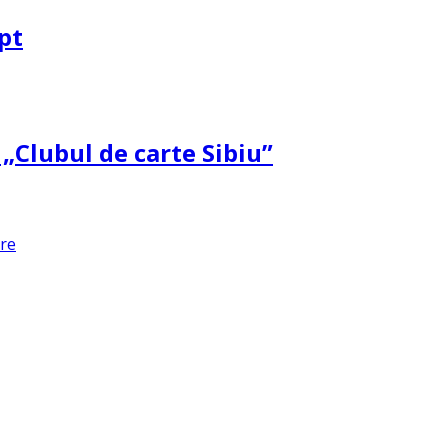
pt
 „Clubul de carte Sibiu”
are