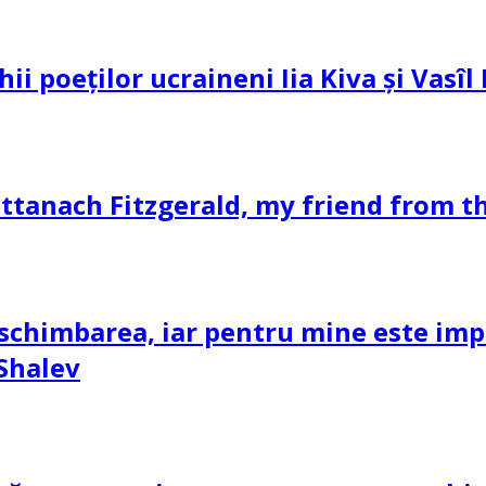
hii poeților ucraineni Iia Kiva și Vasî
ttanach Fitzgerald, my friend from th
schimbarea, iar pentru mine este impor
 Shalev