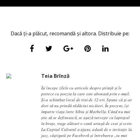
Dacă ți-a plăcut, recomandă și altora. Distribuie pe:
Teia Brînză
Își începe zilele cu articole despre știință și le
petrece cu poezia la care este abonată prin e-mail.
Și-a schimbat locul de trai de 12 ori. Spune că și-ar
dori să nu prindă rădăcini nicăieri. În prezent, își
împarte viața între Sibiu și Marbella. Când nu mai
știe să se definească, se aşază turcește cu laptopul
în brațe, trage alături o cană uriașă de ceai și scrie.
La Capital Cultural a ajuns, adusă de o invitație la
jazz, câștigată pe Facebook și întrebarea „tu mai