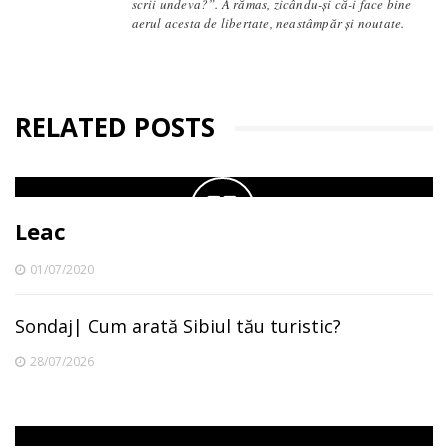
scrii undeva?”. A rămas, zicându-și că-i face bine
aerul acesta de libertate, neastâmpăr și noutate.
RELATED POSTS
Leac
01/07/2020
Sondaj| Cum arată Sibiul tău turistic?
28/07/2026