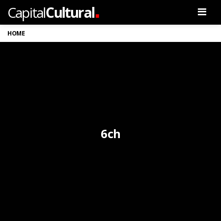
.
Capital
Cultural
Men
HOME
6ch