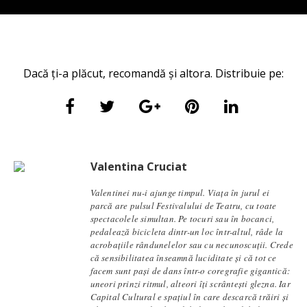
Dacă ți-a plăcut, recomandă și altora. Distribuie pe:
Valentina Cruciat
Valentinei nu-i ajunge timpul. Viața în jurul ei
parcă are pulsul Festivalului de Teatru, cu toate
spectacolele simultan. Pe tocuri sau în bocanci,
pedalează bicicleta dintr-un loc într-altul, râde la
acrobațiile rândunelelor sau cu necunoscuții. Crede
că sensibilitatea înseamnă luciditate și că tot ce
facem sunt pași de dans într-o coregrafie gigantică:
uneori prinzi ritmul, alteori îți scrântești glezna. Iar
Capital Cultural e spațiul în care descarcă trăiri și