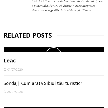
idei. Aici timpul e destul de lung, destul de lat. Și nu
e punctuală. Pentru că Einstein avea dreptate:
timpul se scurge diferit la altitudini diferite.
RELATED POSTS
Leac
01/07/2020
Sondaj| Cum arată Sibiul tău turistic?
28/07/2026