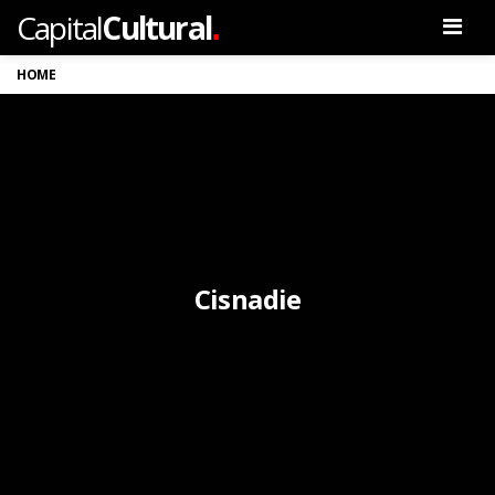
.
Capital
Cultural
Men
HOME
Cisnadie