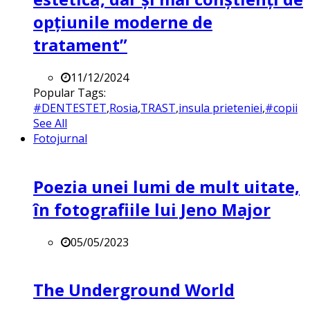
opțiunile moderne de
tratament”
11/12/2024
Popular Tags:
#DENTESTET
,
Rosia
,
TRAST
,
insula prieteniei
,
#copii
See All
Fotojurnal
Poezia unei lumi de mult uitate,
în fotografiile lui Jeno Major
05/05/2023
The Underground World