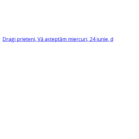
Dragi prieteni, Vă așteptăm miercuri, 24 iunie, d