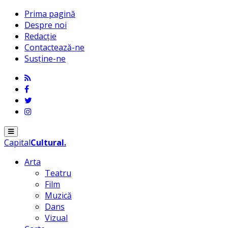
Prima pagină
Despre noi
Redacție
Contactează-ne
Susține-ne
Menu
Capital
Cultural
.
Arta
Teatru
Film
Muzică
Dans
Vizual