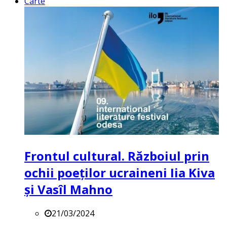
Carte
Frontul cultural. Războiul prin
ochii poeților ucraineni Iia Kiva
și Vasîl Mahno
21/03/2024