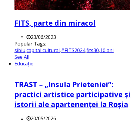
FITS, parte din miracol
23/06/2023
Popular Tags:
sibiu
,
capital cultural
,
#FITS2024
,
fits30
,
10 ani
See All
Educație
TRAST – „Insula Prieteniei”:
practici artistice participative și
istorii ale apartenenței la Roșia
20/05/2026