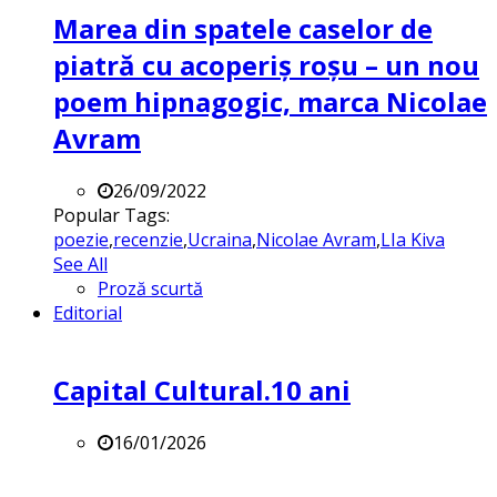
Marea din spatele caselor de
piatră cu acoperiș roșu – un nou
poem hipnagogic, marca Nicolae
Avram
26/09/2022
Popular Tags:
poezie
,
recenzie
,
Ucraina
,
Nicolae Avram
,
LIa Kiva
See All
Proză scurtă
Editorial
Capital Cultural.10 ani
16/01/2026