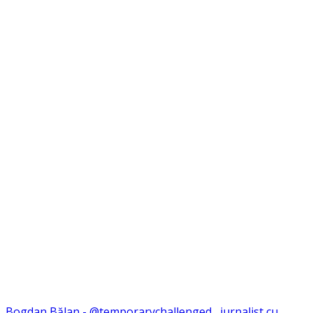
Bogdan Bălan - @temporarychallenged , jurnalist cu