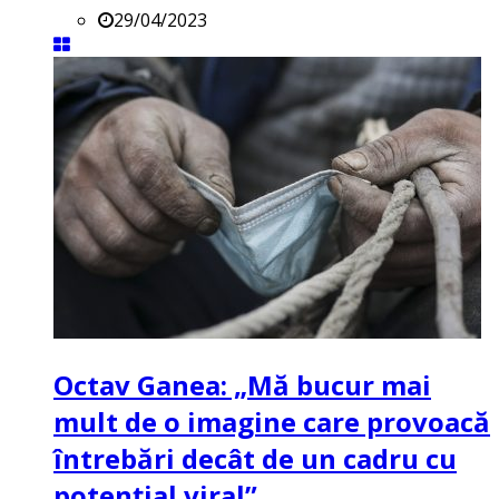
29/04/2023
Octav Ganea: „Mă bucur mai
mult de o imagine care provoacă
întrebări decât de un cadru cu
potenţial viral”