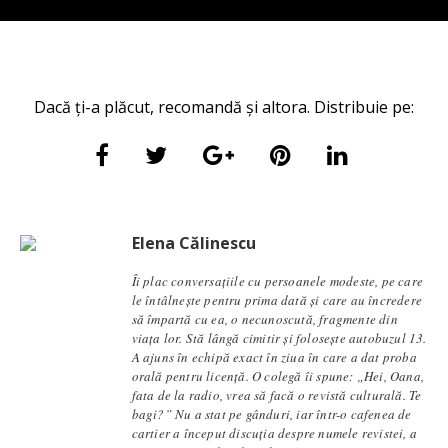
Dacă ți-a plăcut, recomandă și altora. Distribuie pe:
Elena Călinescu
Îi plac conversaţiile cu persoanele modeste, pe care
le întâlneşte pentru prima dată şi care au încredere
să împartă cu ea, o necunoscută, fragmente din
viaţa lor. Stă lângă cimitir și foloseşte autobuzul 13.
A ajuns în echipă exact în ziua în care a dat proba
orală pentru licență. O colegă îi spune: „Hei, Oana,
fata de la radio, vrea să facă o revistă culturală. Te
bagi?” Nu a stat pe gânduri, iar într-o cafenea de
cartier a început discuția despre numele revistei, a