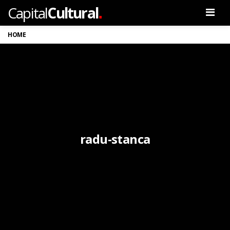
.
Capital
Cultural
Men
HOME
radu-stanca