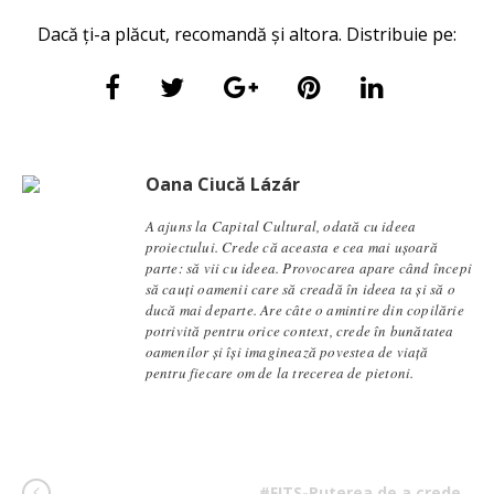
Dacă ți-a plăcut, recomandă și altora. Distribuie pe:
Oana Ciucă Lázár
A ajuns la Capital Cultural, odată cu ideea
proiectului. Crede că aceasta e cea mai ușoară
parte: să vii cu ideea. Provocarea apare când începi
să cauți oamenii care să creadă în ideea ta și să o
ducă mai departe. Are câte o amintire din copilărie
potrivită pentru orice context, crede în bunătatea
oamenilor și își imaginează povestea de viață
pentru fiecare om de la trecerea de pietoni.
#FITS-Puterea de a crede