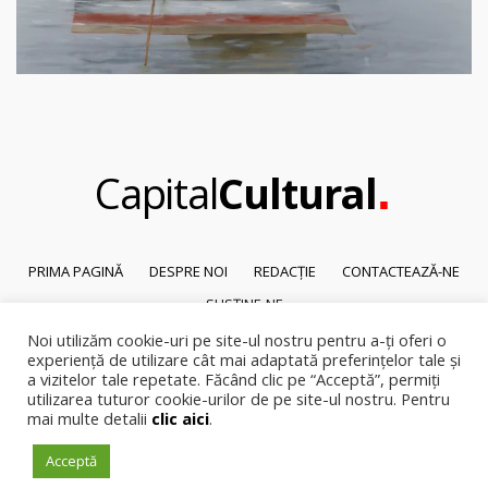
.
Capital
Cultural
PRIMA PAGINĂ
DESPRE NOI
REDACȚIE
CONTACTEAZĂ-NE
SUSȚINE-NE
Noi utilizăm cookie-uri pe site-ul nostru pentru a-ți oferi o
© 2026
Capital Cultural
.
experiență de utilizare cât mai adaptată preferințelor tale și
Reproducerea integrală sau parțială a textelor sau a ilustrațiilor din orice
a vizitelor tale repetate. Făcând clic pe “Acceptă”, permiți
pagină a site-ului este posibilă numai cu acordul prealabil scris al Capital
utilizarea tuturor cookie-urilor de pe site-ul nostru. Pentru
mai multe detalii
clic aici
.
Cultural.
Pirateria intelectuala se pedepsește conform legii.
Acceptă