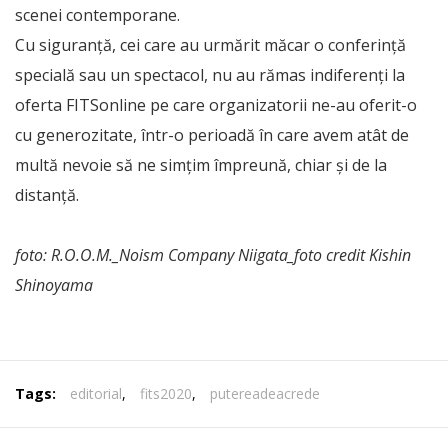
scenei contemporane.
Cu siguranță, cei care au urmărit măcar o conferință
specială sau un spectacol, nu au rămas indiferenți la
oferta FITSonline pe care organizatorii ne-au oferit-o
cu generozitate, într-o perioadă în care avem atât de
multă nevoie să ne simțim împreună, chiar și de la
distanță.
foto: R.O.O.M._Noism Company Niigata_foto credit Kishin
Shinoyama
Tags:
editorial
,
fits2020
,
putereadeacrede