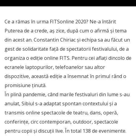
Ce a rămas în urma FITSonline 2020? Ne-a întărit
Puterea de a crede, aș zice, după cum o afirmă și tema
din acest an. Constantin Chiriac și echipa sa au făcut un
gest de solidaritate față de spectatorii festivalului, de a
organiza o ediție online FITS. Pentru cei aflați dincolo de
ecranele laptopurilor, telefoanelor sau altor
dispozitive, această ediție a însemnat în primul rând o
promisiune ținută.
În plină pandemie, când marile festivaluri din lume s-au
anulat, Sibiul s-a adaptat spontan contextului și a
transmis online spectacole de teatru, dans, operă,
confe­rințe, circ contemporan, outdoor, spec­tacole
pentru copii și discuții live. În total 138 de evenimente.