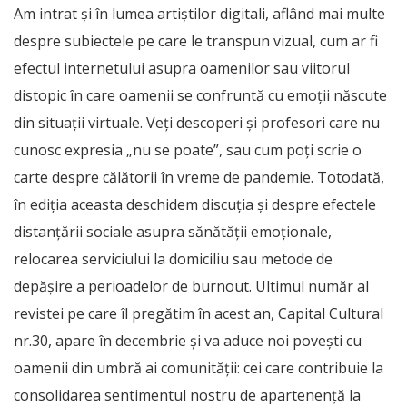
Am intrat şi în lumea artiştilor digitali, aflând mai multe
despre subiectele pe care le transpun vizual, cum ar fi
efectul internetului asupra oamenilor sau viitorul
distopic în care oamenii se confruntă cu emoţii născute
din situaţii virtuale. Veţi descoperi şi profesori care nu
cunosc expresia „nu se poate”, sau cum poţi scrie o
carte despre călătorii în vreme de pandemie. Totodată,
în ediţia aceasta deschidem discuţia şi despre efectele
distanţării sociale asupra sănătăţii emoţionale,
relocarea serviciului la domiciliu sau metode de
depăşire a perioadelor de burnout. Ultimul număr al
revistei pe care îl pregătim în acest an, Capital Cultural
nr.30, apare în decembrie şi va aduce noi poveşti cu
oamenii din umbră ai comunităţii: cei care contribuie la
consolidarea sentimentul nostru de apartenenţă la