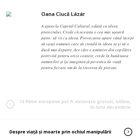
Oana Ciucă Lázár
A ajuns la Capital Cultural, odată cu ideea
proiectului. Crede că aceasta e cea mai ușoară
parte: să vii cu ideea. Provocarea apare când începi
să cauți oamenii care să creadă în ideea ta și să o
ducă mai departe. Are câte o amintire din copilărie
potrivită pentru orice context, crede în bunătatea
oamenilor și își imaginează povestea de viață
pentru fiecare om de la trecerea de pietoni.
12 filme europene pot fi vizionate gratuit, online,
în luna decembrie
Despre viaţă şi moarte prin ochiul manipulării