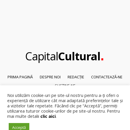
.
Capital
Cultural
PRIMA PAGINĂ
DESPRE NOI
REDACȚIE
CONTACTEAZĂ-NE
SUSȚINE-NE
Noi utilizăm cookie-uri pe site-ul nostru pentru a-ți oferi o
© 2026
Capital Cultural
.
experiență de utilizare cât mai adaptată preferințelor tale și
Reproducerea integrală sau parțială a textelor sau a ilustrațiilor din orice
a vizitelor tale repetate. Făcând clic pe “Acceptă”, permiți
pagină a site-ului este posibilă numai cu acordul prealabil scris al Capital
utilizarea tuturor cookie-urilor de pe site-ul nostru. Pentru
mai multe detalii
clic aici
.
Cultural.
Pirateria intelectuala se pedepsește conform legii.
Acceptă