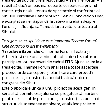
treia ediție sub umbrela festivalului – Therme Forum – a
reușit să ducă un pas mai departe dezbaterea privind
construcția noului centru de spectacole și conferințe al
Sibiului. Yaroslava Babenchuk**, Senior Innovation Lead,
a acceptat să ne răspundă la câteva întrebări despre
Forum și influența sa în modelarea viitorului teatru al
Sibiului.
Te rugăm să ne spui de ce este important Therme Forum?
Cine participă la acest eveniment?
Yaroslava Babenchuk:
Therme Forum. Teatru și
Arhitectură este un eveniment public deschis tuturor
participanților interesați din cadrul FITS. Ajuns acum la a
treia ediție, Therme Forum analizează toate aspectele
procesului de concepere și planificare care precedă
proiectarea și construcția noului teatru/centru de
congrese din Sibiu.
Este o abordare unică a unui proiect de acest gen, în
sensul că permite orașului să se pregătească mai bine
pentru procesul de proiectare și construcție a unei noi
structuri de asemenea amploare, analizând proiecte