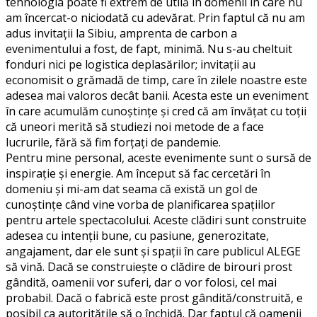
tehnologia poate fi extrem de utilă în domenii în care nu
am încercat-o niciodată cu adevărat. Prin faptul că nu am
adus invitații la Sibiu, amprenta de carbon a
evenimentului a fost, de fapt, minimă. Nu s-au cheltuit
fonduri nici pe logistica deplasărilor; invitații au
economisit o grămadă de timp, care în zilele noastre este
adesea mai valoros decât banii. Acesta este un eveniment
în care acumulăm cunoștințe și cred că am învățat cu toții
că uneori merită să studiezi noi metode de a face
lucrurile, fără să fim forțați de pandemie.
Pentru mine personal, aceste evenimente sunt o sursă de
inspirație și energie. Am început să fac cercetări în
domeniu și mi-am dat seama că există un gol de
cunoștințe când vine vorba de planificarea spațiilor
pentru artele spectacolului. Aceste clădiri sunt construite
adesea cu intenții bune, cu pasiune, generozitate,
angajament, dar ele sunt și spații în care publicul ALEGE
să vină. Dacă se construiește o clădire de birouri prost
gândită, oamenii vor suferi, dar o vor folosi, cel mai
probabil. Dacă o fabrică este prost gândită/construită, e
posibil ca autoritățile să o închidă. Dar faptul că oamenii