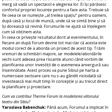
merg să vadă un spectacol e alegerea lor. Ei își părăsesc
confortul propriei locuințe pentru a face asta. Trebuie să
fie ceea ce se numește „al treilea spațiu” pentru oameni,
după casă și locul de muncă, unde să se simtă bine și să
își dorească să revină. Forumurile ne ajută să înțelegem
cum să obținem asta.
În ceea ce privește rezultatul dorit al evenimentului, în
fiecare an după Forum devine tot mai clar că acesta este
modul corect de a aborda un proiect de acest tip. Trăim
vremuri de schimbări majore, iar modelele/abordările
vechi sunt adesea prea riscante atunci când vorbim de
planificarea unor investiții de o asemenea anvergură sau
însemnătate. Acest proces va pune Sibiul pe harta a
numeroase sectoare care nu s-au gândit niciodată să
investească mai mult timp în concepție și au trecut direct
la planificare și proiectare.
Cum va contribui Therme Forum la modelarea viitorului
teatru din Sibiu?
Yaroslava Babenchuk:
Până acum, Forumul a implicat în