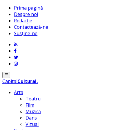
Prima pagină
Despre noi
Redacție
Contactează-ne
Susține-ne
Menu
Capital
Cultural
.
Arta
Teatru
Film
Muzică
Dans
Vizual