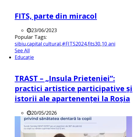
FITS, parte din miracol
23/06/2023
Popular Tags:
sibiu
,
capital cultural
,
#FITS2024
,
fits30
,
10 ani
See All
Educație
TRAST – „Insula Prieteniei”:
practici artistice participative și
istorii ale apartenenței la Roșia
20/05/2026