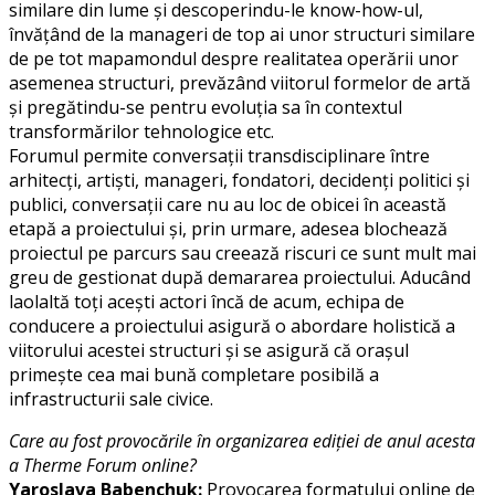
similare din lume și descoperindu-le know-how-ul,
învățând de la manageri de top ai unor structuri similare
de pe tot mapamondul despre realitatea operării unor
asemenea structuri, prevăzând viitorul formelor de artă
și pregătindu-se pentru evoluția sa în contextul
transformărilor tehnologice etc.
Forumul permite conversații transdisciplinare între
arhitecți, artiști, manageri, fondatori, decidenți politici și
publici, conversații care nu au loc de obicei în această
etapă a proiectului și, prin urmare, adesea blochează
proiectul pe parcurs sau creează riscuri ce sunt mult mai
greu de gestionat după demararea proiectului. Aducând
laolaltă toți acești actori încă de acum, echipa de
conducere a proiectului asigură o abordare holistică a
viitorului acestei structuri și se asigură că orașul
primește cea mai bună completare posibilă a
infrastructurii sale civice.
Care au fost provocările în organizarea ediției de anul acesta
a Therme Forum online?
Yaroslava Babenchuk:
Provocarea formatului online de