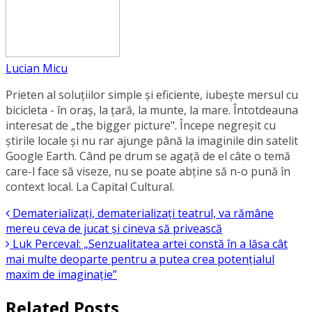
Lucian Micu
Prieten al soluțiilor simple și eficiente, iubește mersul cu
bicicleta - în oraș, la țară, la munte, la mare. Întotdeauna
interesat de „the bigger picture". Începe negreșit cu
știrile locale și nu rar ajunge până la imaginile din satelit
Google Earth. Când pe drum se agață de el câte o temă
care-l face să viseze, nu se poate abține să n-o pună în
context local. La Capital Cultural.
Dematerializați, dematerializați teatrul, va rămâne
mereu ceva de jucat și cineva să privească
Luk Perceval: „Senzualitatea artei constă în a lăsa cât
mai multe deoparte pentru a putea crea potențialul
maxim de imaginație”
Related Posts