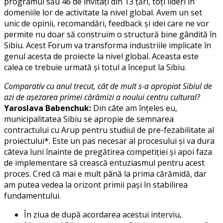
programul său 46 de invitați din 13 țări, toți lideri în
domeniile lor de activitate la nivel global. Avem un set
unic de opinii, recomandări, feedback și idei care ne vor
permite nu doar să construim o structură bine gândită în
Sibiu. Acest Forum va transforma industriile implicate în
genul acesta de proiecte la nivel global. Aceasta este
calea ce trebuie urmată și totul a început la Sibiu.
Comparativ cu anul trecut, cât de mult s-a apropiat Sibiul de
azi de așezarea primei cărămizi a noului centru cultural?
Yaroslava Babenchuk:
Din câte am înțeles eu,
municipalitatea Sibiu se apropie de semnarea
contractului cu Arup pentru studiul de pre-fezabilitate al
proiectului*. Este un pas necesar al procesului și va dura
câteva luni înainte de pregătirea competiției și apoi faza
de implementare să crească entuziasmul pentru acest
proces. Cred că mai e mult până la prima cărămidă, dar
am putea vedea la orizont primii pași în stabilirea
fundamentului.
În ziua de după acordarea acestui interviu,