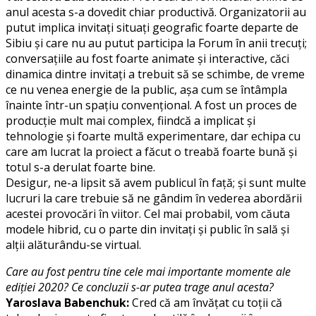
anul acesta s-a dovedit chiar productivă. Organizatorii au
putut implica invitați situați geografic foarte departe de
Sibiu și care nu au putut participa la Forum în anii trecuți;
conversațiile au fost foarte animate și interactive, căci
dinamica dintre invitați a trebuit să se schimbe, de vreme
ce nu venea energie de la public, așa cum se întâmpla
înainte într-un spațiu convențional. A fost un proces de
producție mult mai complex, fiindcă a implicat și
tehnologie și foarte multă experimentare, dar echipa cu
care am lucrat la proiect a făcut o treabă foarte bună și
totul s-a derulat foarte bine.
Desigur, ne-a lipsit să avem publicul în față; și sunt multe
lucruri la care trebuie să ne gândim în vederea abordării
acestei provocări în viitor. Cel mai probabil, vom căuta
modele hibrid, cu o parte din invitați și public în sală și
alții alăturându-se virtual.
Care au fost pentru tine cele mai importante momente ale
ediției 2020? Ce concluzii s-ar putea trage anul acesta?
Yaroslava Babenchuk:
Cred că am învățat cu toții că