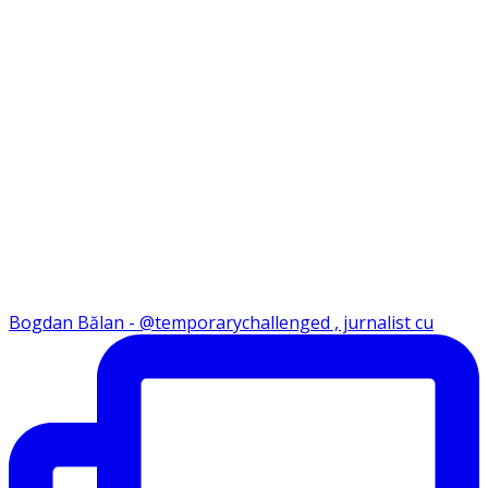
Bogdan Bălan - @temporarychallenged , jurnalist cu