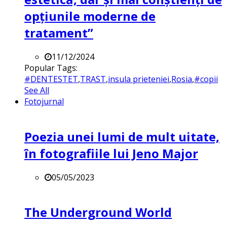
opțiunile moderne de
tratament”
11/12/2024
Popular Tags:
#DENTESTET
,
TRAST
,
insula prieteniei
,
Rosia
,
#copii
See All
Fotojurnal
Poezia unei lumi de mult uitate,
în fotografiile lui Jeno Major
05/05/2023
The Underground World