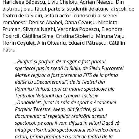
Haricleea Bădescu, Liviu Cheloiu, Adrian Neacșu. Din
distribuție au făcut parte și studenții de atunci ai școlii de
teatru de la Sibiu, astăzi actori cunoscuți ai scenei
românești: Denise Ababei, Oana Ceaușu, Nicoleta
Fruman, Silvana Naghi, Veronica Popescu, Eleonora
Poșircă, Cătălina Sima, Cristina Stoleriu, Miruna Vaju,
Florin Coșuleț, Alin Olteanu, Eduard Pătrașcu, Cătălin
Pătru
„Pilafuri și parfum de măgar a fost primul
spectacol pus în scenă la Sibiu, de Silviu Purcarete!
Marele regizor a fost prezent la FITS de la prima
ediție cu „Decameronul”, de la Teatrul din
Râmnicu Vâlcea, apoi cu marile spectacole ale
Teatrului Național din Craiova, inclusiv
„Danaidele”, jucat în sala de sport a Academiei
Forțelor Terestre. Avem, din fericire, și un
documentar al repetițiilor realizării acestui
spectacol, pe care îl vom difuza în viitor! Dacă vă
uitați pe distribuția spectacolului veti vedea tineri
actori, prima promoție a școlii de teatru de la