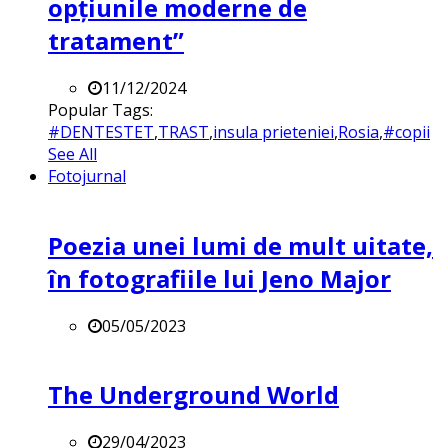
opțiunile moderne de
tratament”
11/12/2024
Popular Tags:
#DENTESTET
,
TRAST
,
insula prieteniei
,
Rosia
,
#copii
See All
Fotojurnal
Poezia unei lumi de mult uitate,
în fotografiile lui Jeno Major
05/05/2023
The Underground World
29/04/2023