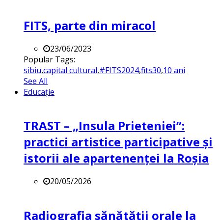
FITS, parte din miracol
23/06/2023
Popular Tags:
sibiu
,
capital cultural
,
#FITS2024
,
fits30
,
10 ani
See All
Educație
TRAST – „Insula Prieteniei”:
practici artistice participative și
istorii ale apartenenței la Roșia
20/05/2026
Radiografia sănătății orale la