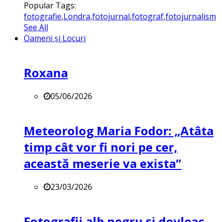
Popular Tags:
fotografie
,
Londra
,
fotojurnal
,
fotograf
,
fotojurnalism
See All
Oameni și Locuri
Roxana
05/06/2026
Meteorolog Maria Fodor: „Atâta
timp cât vor fi nori pe cer,
această meserie va exista”
23/03/2026
Fotografii alb negru și dovleac