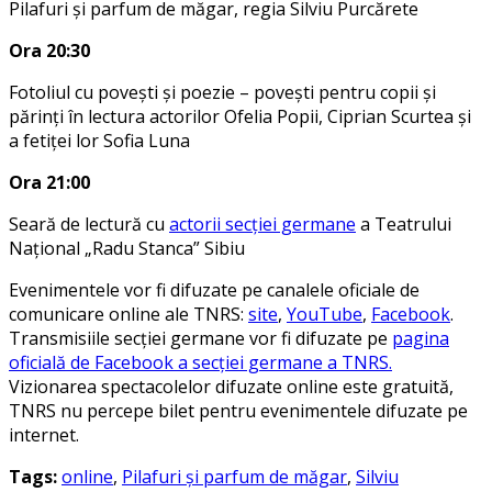
Pilafuri și parfum de măgar, regia Silviu Purcărete
Ora 20:30
Fotoliul cu povești și poezie – povești pentru copii și
părinți în lectura actorilor Ofelia Popii, Ciprian Scurtea și
a fetiței lor Sofia Luna
Ora 21:00
Seară de lectură cu
actorii secției germane
a Teatrului
Național „Radu Stanca” Sibiu
Evenimentele vor fi difuzate pe canalele oficiale de
comunicare online ale TNRS:
site
,
YouTube
,
Facebook
.
Transmisiile secției germane vor fi difuzate pe
pagina
oficială de Facebook a secției germane a TNRS.
Vizionarea spectacolelor difuzate online este gratuită,
TNRS nu percepe bilet pentru evenimentele difuzate pe
internet.
Tags:
online
,
Pilafuri și parfum de măgar
,
Silviu