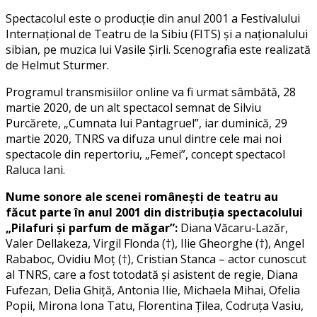
Spectacolul este o producție din anul 2001 a Festivalului
Internațional de Teatru de la Sibiu (FITS) și a naționalului
sibian, pe muzica lui Vasile Șirli. Scenografia este realizată
de Helmut Sturmer.
Programul transmisiilor online va fi urmat sâmbătă, 28
martie 2020, de un alt spectacol semnat de Silviu
Purcărete, „Cumnata lui Pantagruel”, iar duminică, 29
martie 2020, TNRS va difuza unul dintre cele mai noi
spectacole din repertoriu, „Femei”, concept spectacol
Raluca Iani.
Nume sonore ale scenei românești de teatru au
făcut parte în anul 2001 din distribuția spectacolului
„Pilafuri și parfum de măgar”:
Diana Văcaru-Lazăr,
Valer Dellakeza, Virgil Flonda (†), Ilie Gheorghe (†), Angel
Rababoc, Ovidiu Moț (†), Cristian Stanca – actor cunoscut
al TNRS, care a fost totodată și asistent de regie, Diana
Fufezan, Delia Ghiță, Antonia Ilie, Michaela Mihai, Ofelia
Popii, Mirona Iona Tatu, Florentina Țilea, Codruța Vasiu,