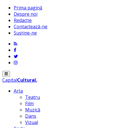
Prima pagină
Despre noi
Redacție
Contactează-ne
Susține-ne
Menu
Capital
Cultural
.
Arta
Teatru
Film
Muzică
Dans
Vizual