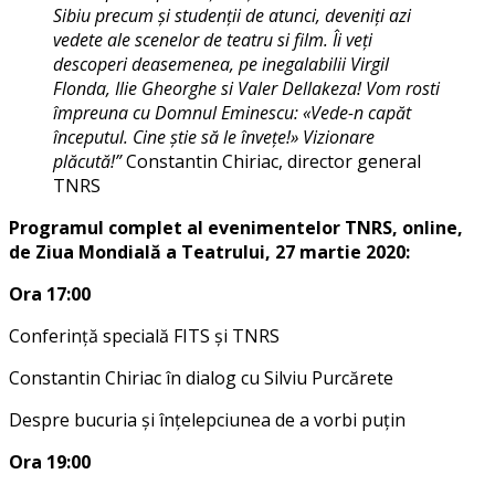
Sibiu precum și studenții de atunci, deveniți azi
vedete ale scenelor de teatru si film. Îi veți
descoperi deasemenea, pe inegalabilii Virgil
Flonda, Ilie Gheorghe si Valer Dellakeza! Vom rosti
împreuna cu Domnul Eminescu: «Vede-n capăt
începutul. Cine știe să le învețe!» Vizionare
plăcută!”
Constantin Chiriac, director general
TNRS
Programul complet al evenimentelor TNRS, online,
de Ziua Mondială a Teatrului, 27 martie 2020:
Ora 17:00
Conferință specială FITS și TNRS
Constantin Chiriac în dialog cu Silviu Purcărete
Despre bucuria și înțelepciunea de a vorbi puțin
Ora 19:00