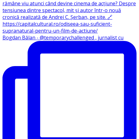
Bogdan Bălan - @temporarychallenged , jurnalist cu