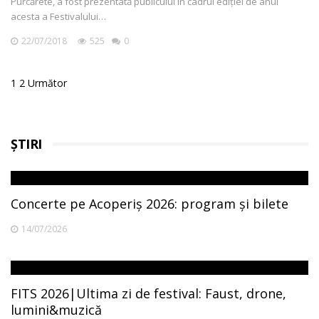
Purcărete, a fost prezentată publicului în cadrul ediției de anul
acesta a Festivalului…
22/07/2018
525
0
Posts
1
2
Următor
pagination
ȘTIRI
Concerte pe Acoperiș 2026: program și bilete
14/07/2026
FITS 2026|Ultima zi de festival: Faust, drone,
lumini&muzică