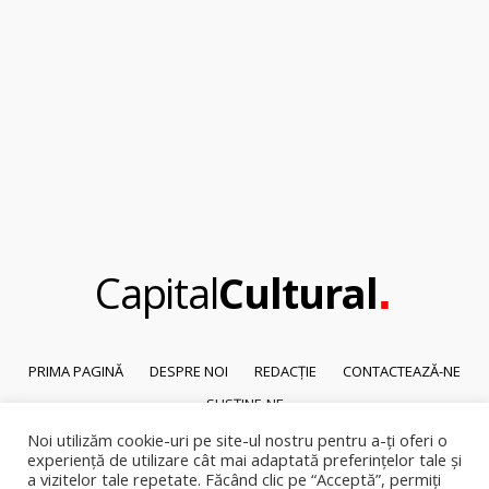
.
Capital
Cultural
PRIMA PAGINĂ
DESPRE NOI
REDACȚIE
CONTACTEAZĂ-NE
SUSȚINE-NE
Noi utilizăm cookie-uri pe site-ul nostru pentru a-ți oferi o
© 2026
Capital Cultural
.
experiență de utilizare cât mai adaptată preferințelor tale și
Reproducerea integrală sau parțială a textelor sau a ilustrațiilor din orice
a vizitelor tale repetate. Făcând clic pe “Acceptă”, permiți