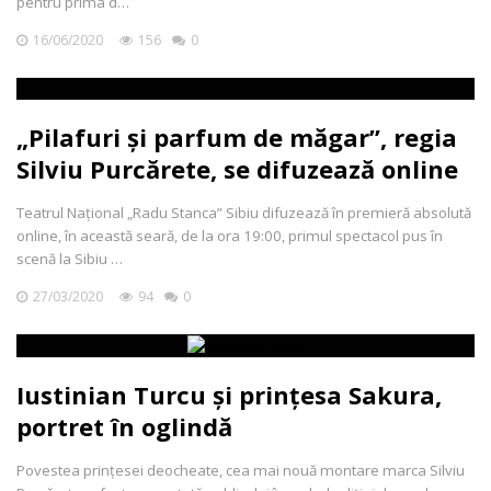
pentru prima d…
16/06/2020
156
0
„Pilafuri și parfum de măgar”, regia
Silviu Purcărete, se difuzează online
Teatrul Național „Radu Stanca” Sibiu difuzează în premieră absolută
online, în această seară, de la ora 19:00, primul spectacol pus în
scenă la Sibiu …
27/03/2020
94
0
Iustinian Turcu și prințesa Sakura,
portret în oglindă
Povestea prințesei deocheate, cea mai nouă montare marca Silviu