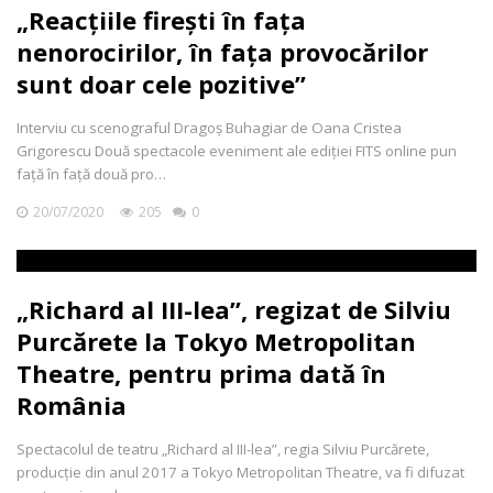
„Reacțiile firești în fața
nenorocirilor, în fața provocărilor
sunt doar cele pozitive”
Interviu cu scenograful Dragoș Buhagiar de Oana Cristea
Grigorescu Două spectacole eveniment ale ediției FITS online pun
față în față două pro…
20/07/2020
205
0
„Richard al III-lea”, regizat de Silviu
Purcărete la Tokyo Metropolitan
Theatre, pentru prima dată în
România
Spectacolul de teatru „Richard al III-lea”, regia Silviu Purcărete,
producție din anul 2017 a Tokyo Metropolitan Theatre, va fi difuzat