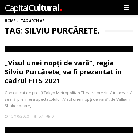
.
Capital
Cultural
Men
HOME
TAG ARCHIVE
TAG: SILVIU PURCĂRETE.
„Visul unei nopți de vară”, regia
Silviu Purcărete, va fi prezentat în
cadrul FITS 2021
Comunicat de presă Tokyo Metropolitan Theatre prezintă în această
seară, premiera spectacolului „Visul unei nopți de vară”, de William
Shakespeare,…
15/10/2020
57
0