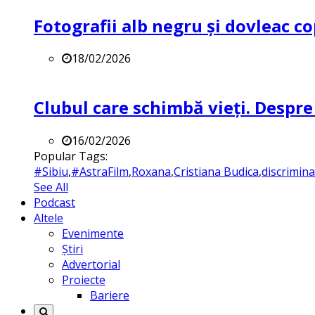
Fotografii alb negru și dovleac co
18/02/2026
Clubul care schimbă vieți. Despre
16/02/2026
Popular Tags:
#Sibiu
,
#AstraFilm
,
Roxana
,
Cristiana Budica
,
discrimin
See All
Podcast
Altele
Evenimente
Știri
Advertorial
Proiecte
Bariere