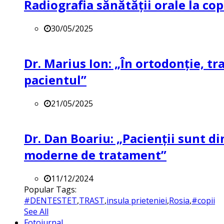
Radiografia sănătății orale la co
30/05/2025
Dr. Marius Ion: „În ortodonție, t
pacientul”
21/05/2025
Dr. Dan Boariu: „Pacienții sunt di
moderne de tratament”
11/12/2024
Popular Tags:
#DENTESTET
,
TRAST
,
insula prieteniei
,
Rosia
,
#copii
See All
Fotojurnal