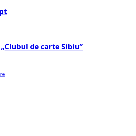
pt
 „Clubul de carte Sibiu”
are