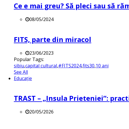
Ce e mai greu? Să pleci sau să ră
08/05/2024
FITS, parte din miracol
23/06/2023
Popular Tags:
sibiu
,
capital cultural
,
#FITS2024
,
fits30
,
10 ani
See All
Educație
TRAST – „Insula Prieteniei”: practi
20/05/2026