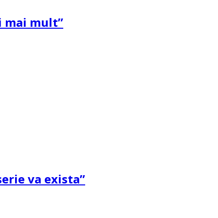
și mai mult”
erie va exista”