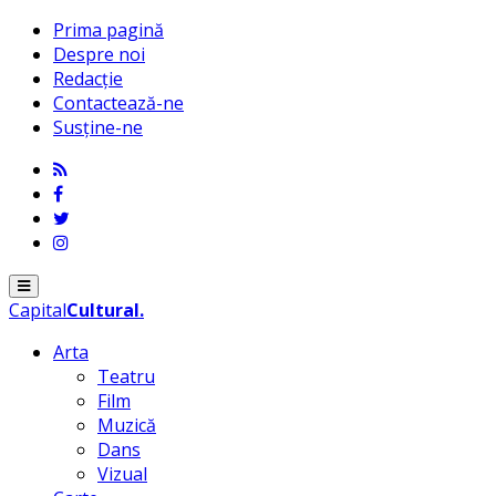
Prima pagină
Despre noi
Redacție
Contactează-ne
Susține-ne
Menu
Capital
Cultural
.
Arta
Teatru
Film
Muzică
Dans
Vizual