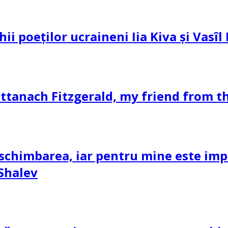
hii poeților ucraineni Iia Kiva și Vasî
ttanach Fitzgerald, my friend from th
schimbarea, iar pentru mine este impor
 Shalev