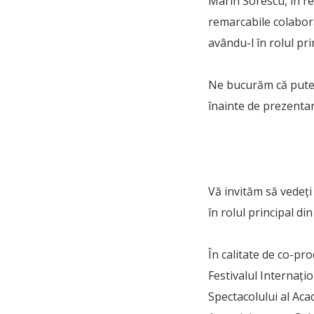
Marin Sorescu, în re
remarcabile colabor
avându-l în rolul pr
Ne bucurăm că putem 
înainte de prezentar
Vă invităm să vedeți
în rolul principal di
În calitate de co-p
Festivalul Internațio
Spectacolului al Ac