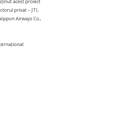
ținut acest proiect
torul privat – JTI,
 Nippon Airways Co.,
ternațional: