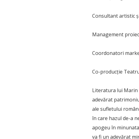
Consultant artistic 
Management proiect
Coordonatori market
Co-producție Teatru
Literatura lui Marin
adevărat patrimoniu l
ale sufletului române
în care hazul de-a n
apogeu în minunata p
va fi un adevărat mi