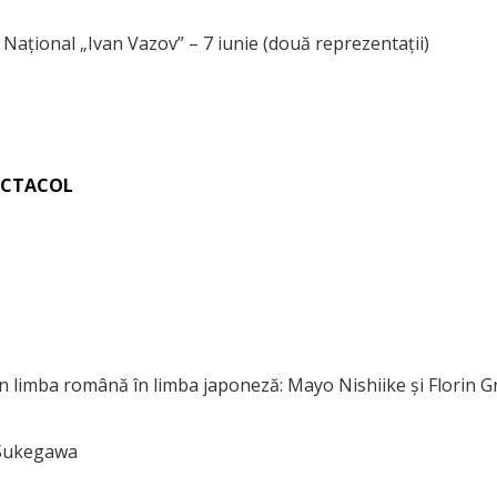
 Național „Ivan Vazov” – 7 iunie (două reprezentații)
PECTACOL
in limba română în limba japoneză: Mayo Nishiike și Florin 
 Sukegawa