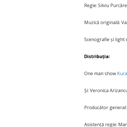
Regie: Silviu Purcăr
Muzică originală: Vas
Scenografie și ligh
Distribuția:
One man show
Kura
Și: Veronica Arizanc
Producător general:
Asistență regie: Ma