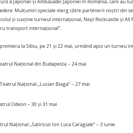
ură a Japoniei și Ambasadei Japoniei în România, care au sus
redere. Mulțumiri speciale merg către partenerii noștri din sec
colul și susține turneul internațional, Nepi Rockcastle și All
ru transport internațional”.
premiera la Sibiu, pe 21 și 22 mai, urmând apoi un turneu in
atrul Național din Budapesta – 24 mai
Teatrul Național „Lucian Blaga” – 27 mai
atrul Odeon – 30 și 31 mai
rul Național „Satiricus Ion Luca Caragiale” – 3 iunie