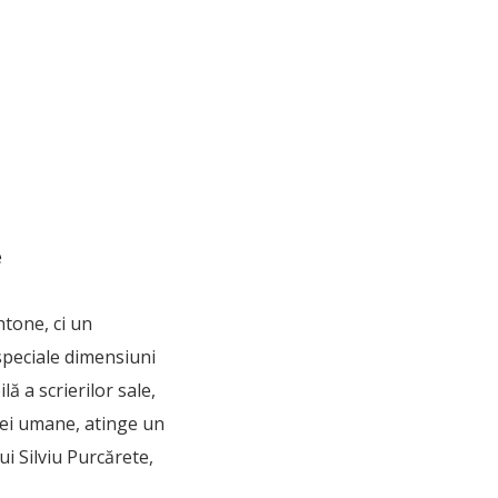
e
htone, ci un
 speciale dimensiuni
lă a scrierilor sale,
iei umane, atinge un
i Silviu Purcărete,