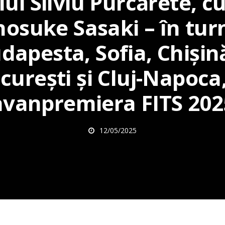
lui Silviu Purcărete, c
osuke Sasaki – în tur
dapesta, Sofia, Chișin
curești și Cluj-Napoca,
avanpremiera FITS 202
12/05/2025