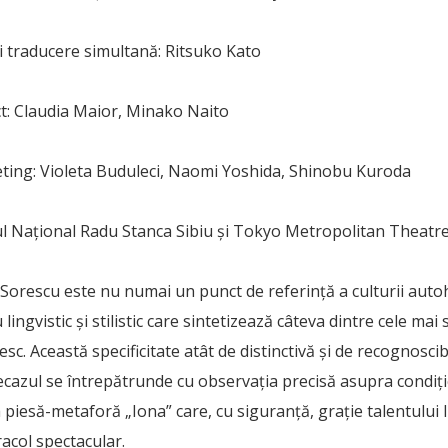
și traducere simultană: Ritsuko Kato
: Claudia Maior, Minako Naito
ing: Violeta Buduleci, Naomi Yoshida, Shinobu Kuroda
l Național Radu Stanca Sibiu și Tokyo Metropolitan Theatr
 Sorescu este nu numai un punct de referință a culturii auto
ingvistic și stilistic care sintetizează câteva dintre cele mai
sc. Această specificitate atât de distinctivă și de recognoscibi
ecazul se întrepătrunde cu observația precisă asupra condiț
iesă-metaforă „Iona” care, cu siguranță, grație talentului lu
racol spectacular.