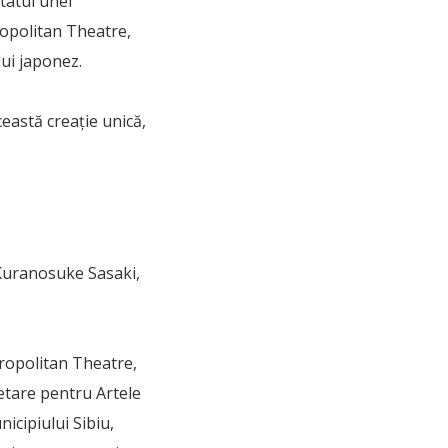
tatul unei
ropolitan Theatre,
ui japonez.
eastă creație unică,
 Kuranosuke Sasaki,
tropolitan Theatre,
cetare pentru Artele
cipiului Sibiu,