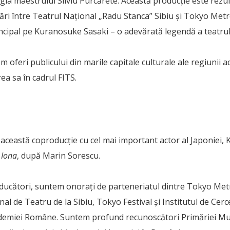
gia maestrului Silviu Purcărete. Această producție este rezul
ări între Teatrul Național „Radu Stanca” Sibiu și Tokyo Met
incipal pe Kuranosuke Sasaki – o adevărată legendă a teatrul
oferi publicului din marile capitale culturale ale regiunii ac
ea sa în cadrul FITS.
 această coproducție cu cel mai important actor al Japoniei,
n
Iona
, după Marin Sorescu.
roducători, suntem onorați de parteneriatul dintre Tokyo Me
nal de Teatru de la Sibiu, Tokyo Festival și Institutul de Cer
ademiei Române. Suntem profund recunoscători Primăriei Muni