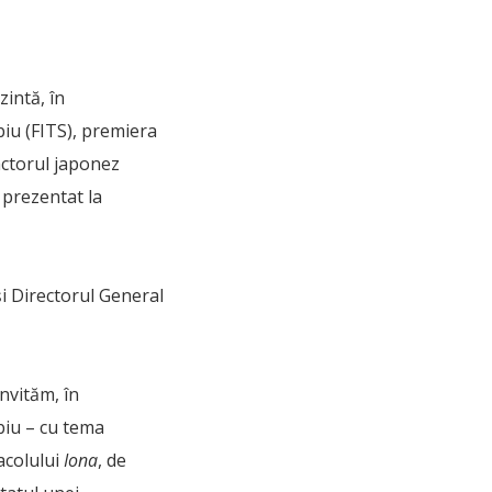
intă, în
biu (FITS), premiera
actorul japonez
 prezentat la
și Directorul General
nvităm, în
ibiu – cu tema
acolului
Iona
, de