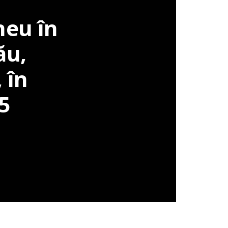
u
neu în
ău,
 în
5