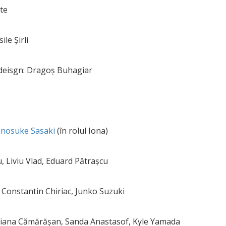
ete
ile Șirli
t deisgn: Dragoș Buhagiar
nosuke Sasaki
(în rolul Iona)
u, Liviu Vlad, Eduard Pătrașcu
 Constantin Chiriac, Junko Suzuki
riana Cămărășan, Sanda Anastasof, Kyle Yamada