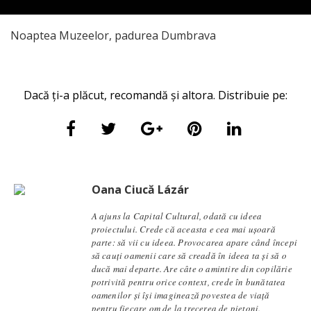
Noaptea Muzeelor, padurea Dumbrava
Dacă ți-a plăcut, recomandă și altora. Distribuie pe:
Oana Ciucă Lázár
A ajuns la Capital Cultural, odată cu ideea
proiectului. Crede că aceasta e cea mai ușoară
parte: să vii cu ideea. Provocarea apare când începi
să cauți oamenii care să creadă în ideea ta și să o
ducă mai departe. Are câte o amintire din copilărie
potrivită pentru orice context, crede în bunătatea
oamenilor și își imaginează povestea de viață
pentru fiecare om de la trecerea de pietoni.