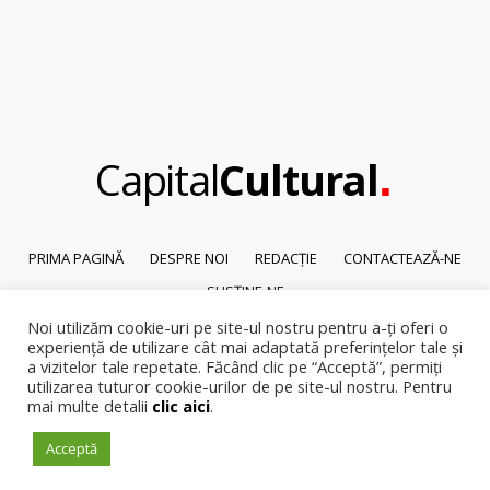
.
Capital
Cultural
PRIMA PAGINĂ
DESPRE NOI
REDACȚIE
CONTACTEAZĂ-NE
SUSȚINE-NE
Noi utilizăm cookie-uri pe site-ul nostru pentru a-ți oferi o
© 2026
Capital Cultural
.
experiență de utilizare cât mai adaptată preferințelor tale și
Reproducerea integrală sau parțială a textelor sau a ilustrațiilor din orice
a vizitelor tale repetate. Făcând clic pe “Acceptă”, permiți
pagină a site-ului este posibilă numai cu acordul prealabil scris al Capital
utilizarea tuturor cookie-urilor de pe site-ul nostru. Pentru
Cultural.
mai multe detalii
clic aici
.
Pirateria intelectuala se pedepsește conform legii.
Acceptă