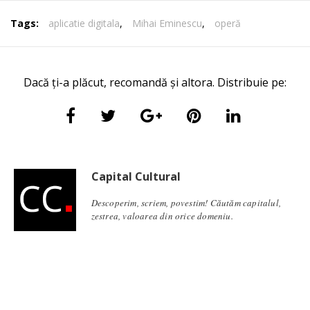
Tags:
aplicatie digitala
,
Mihai Eminescu
,
operă
Dacă ți-a plăcut, recomandă și altora. Distribuie pe:
Capital Cultural
Descoperim, scriem, povestim! Căutăm capitalul,
zestrea, valoarea din orice domeniu.