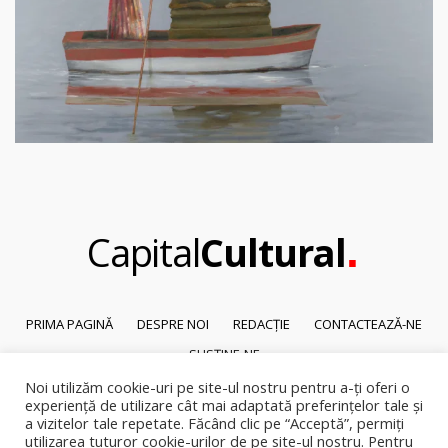
.
Capital
Cultural
PRIMA PAGINĂ
DESPRE NOI
REDACȚIE
CONTACTEAZĂ-NE
SUSȚINE-NE
Noi utilizăm cookie-uri pe site-ul nostru pentru a-ți oferi o
© 2026
Capital Cultural
.
experiență de utilizare cât mai adaptată preferințelor tale și
Reproducerea integrală sau parțială a textelor sau a ilustrațiilor din orice
a vizitelor tale repetate. Făcând clic pe “Acceptă”, permiți
pagină a site-ului este posibilă numai cu acordul prealabil scris al Capital
utilizarea tuturor cookie-urilor de pe site-ul nostru. Pentru