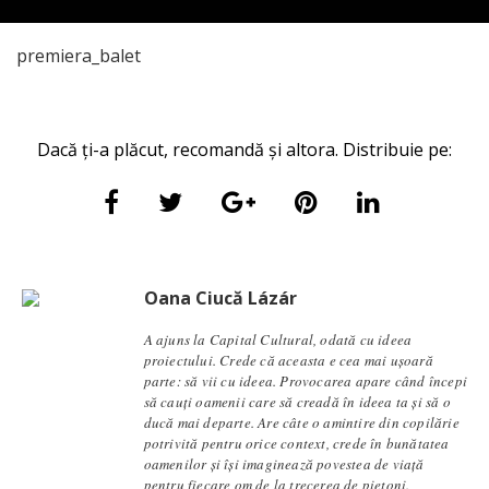
premiera_balet
Dacă ți-a plăcut, recomandă și altora. Distribuie pe:
Oana Ciucă Lázár
A ajuns la Capital Cultural, odată cu ideea
proiectului. Crede că aceasta e cea mai ușoară
parte: să vii cu ideea. Provocarea apare când începi
să cauți oamenii care să creadă în ideea ta și să o
ducă mai departe. Are câte o amintire din copilărie
potrivită pentru orice context, crede în bunătatea
oamenilor și își imaginează povestea de viață
pentru fiecare om de la trecerea de pietoni.