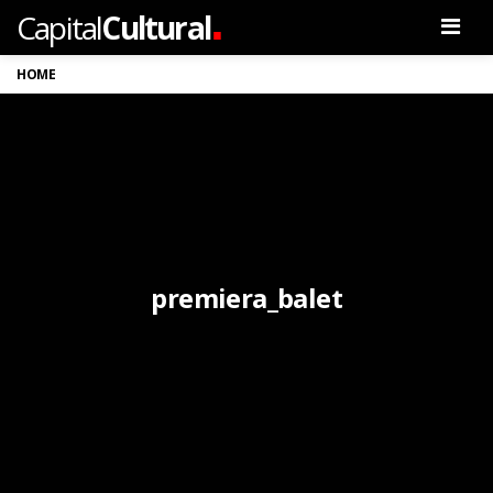
.
Capital
Cultural
Men
HOME
premiera_balet