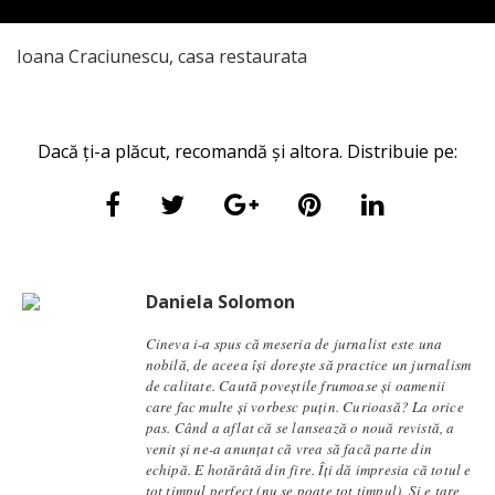
Ioana Craciunescu, casa restaurata
Dacă ți-a plăcut, recomandă și altora. Distribuie pe:
Daniela Solomon
Cineva i-a spus că meseria de jurnalist este una
nobilă, de aceea își dorește să practice un jurnalism
de calitate. Caută poveștile frumoase și oamenii
care fac multe și vorbesc puțin. Curioasă? La orice
pas. Când a aflat că se lansează o nouă revistă, a
venit și ne-a anunțat că vrea să facă parte din
echipă. E hotărâtă din fire. Îți dă impresia că totul e
tot timpul perfect (nu se poate tot timpul). Și e tare