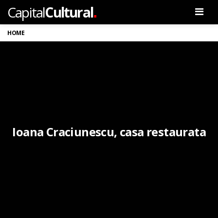
.
Capital
Cultural
Men
HOME
Ioana Craciunescu, casa restaurata