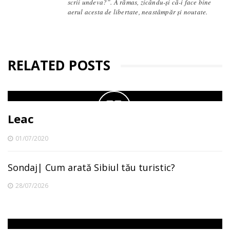
scrii undeva?”. A rămas, zicându-și că-i face bine
aerul acesta de libertate, neastâmpăr și noutate.
RELATED POSTS
Leac
01/07/2020
Sondaj| Cum arată Sibiul tău turistic?
28/07/2026