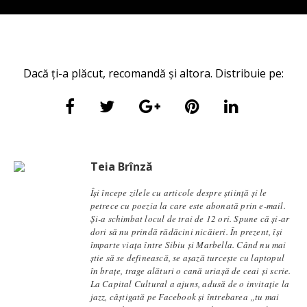
Dacă ți-a plăcut, recomandă și altora. Distribuie pe:
Teia Brînză
Își începe zilele cu articole despre știință și le
petrece cu poezia la care este abonată prin e-mail.
Și-a schimbat locul de trai de 12 ori. Spune că și-ar
dori să nu prindă rădăcini nicăieri. În prezent, își
împarte viața între Sibiu și Marbella. Când nu mai
știe să se definească, se aşază turcește cu laptopul
în brațe, trage alături o cană uriașă de ceai și scrie.
La Capital Cultural a ajuns, adusă de o invitație la
jazz, câștigată pe Facebook și întrebarea „tu mai