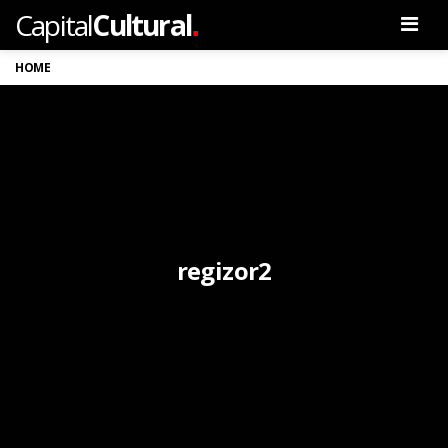
.
Capital
Cultural
Men
HOME
regizor2