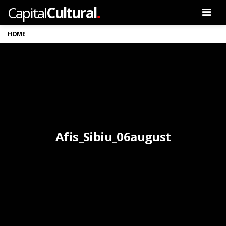
.
Capital
Cultural
Men
HOME
Afis_Sibiu_06august