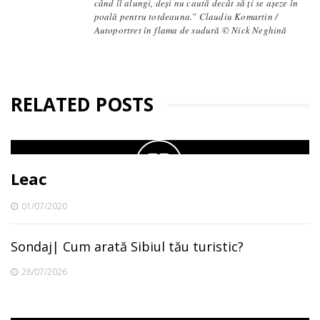
când îl alungi, deși nu caută decât să ți se așeze în
poală pentru totdeauna.” Claudiu Komartin /
Autoportret în flama de sudură © Nick Neghină
RELATED POSTS
Leac
01/07/2020
Sondaj| Cum arată Sibiul tău turistic?
28/07/2026