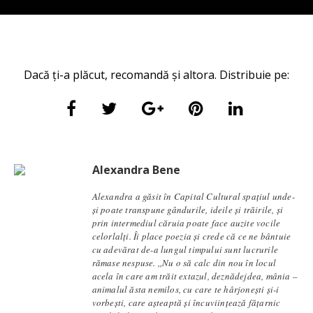
Dacă ți-a plăcut, recomandă și altora. Distribuie pe:
Alexandra Bene
Alexandra a găsit în Capital Cultural spațiul unde-
și poate transpune gândurile, ideile și trăirile, și
prin intermediul căruia poate face auzite vocile
celorlalți. Îi place poezia și crede că ce ne bântuie
cu adevărat de-a lungul timpului sunt lucrurile
rămase nespuse. ,,Nu o să calc din nou în locul
acela în care am trăit extazul, deznădejdea, mânia –
animalul ăsta nemilos, cu care te hârjonești și-i
vorbești, care așteaptă și încuviințează fățarnic