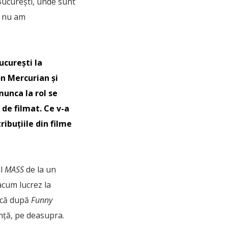
 București, unde sunt
e nu am
ucurești la
on Mercurian și
munca la rol se
 de filmat. Ce v-a
ibuțiile din filme
ul
MASS
de la un
 acum lucrez la
ică după
Funny
nță, pe deasupra.