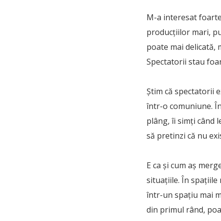
M-a interesat foarte
producțiilor mari, put
poate mai delicată, 
Spectatorii stau foa
Știm că spectatorii 
într-o comuniune. În 
plâng, îi simți când 
să pretinzi că nu exi
E ca și cum aș merge
situațiile. În spații
într-un spațiu mai m
din primul rând, poa