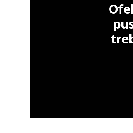
Ofel
pus
tre