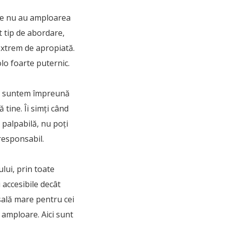
ile nu au amploarea
lt tip de abordare,
extrem de apropiată.
lo foarte puternic.
l că suntem împreună
 tine. Îi simți când
 palpabilă, nu poți
 responsabil.
lui, prin toate
i accesibile decât
 sală mare pentru cei
 amploare. Aici sunt