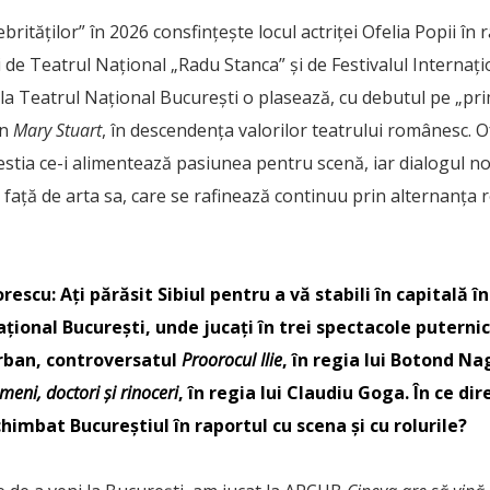
brităților” în 2026 consfințește locul actriței Ofelia Popii în 
i de Teatrul Național „Radu Stanca” și de Festivalul Internațio
a Teatrul Național București o plasează, cu debutul pe „prim
in
Mary Stuart
, în descendența valorilor teatrului românesc. O
stia ce-i alimentează pasiunea pentru scenă, iar dialogul n
 față de arta sa, care se rafinează continuu prin alternanța r
escu: Ați părăsit Sibiul pentru a vă stabili în capitală 
țional București, unde jucați în trei spectacole puterni
erban, controversatul
Proorocul Ilie
, în regia lui Botond Na
eni, doctori și rinoceri
, în regia lui Claudiu Goga. În ce di
schimbat Bucureștiul în raportul cu scena și cu rolurile?