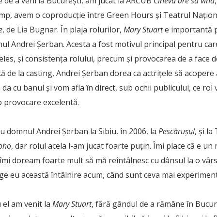
e de a veni la București, am jucat la ARCUB
Cineva are să vină
 timp, avem o coproducție între Green Hours și Teatrul Națio
e
, de Lia Bugnar. În plaja rolurilor,
Mary Stuart
e importantă 
ul Andrei Șerban. Acesta a fost motivul principal pentru car
țeles, și consistența rolului, precum și provocarea de a face
ncă de la casting, Andrei Șerban dorea ca actrițele să acoper
 da cu banul și vom afla în direct, sub ochii publicului, ce rol
o provocare excelentă.
u domnul Andrei Șerban la Sibiu, în 2006, la
Pescărușul
, și l
Soho
, dar rolul acela l-am jucat foarte puțin. Îmi place că e un 
c, îmi doream foarte mult să mă reîntâlnesc cu dânsul la o vâ
ege eu această întâlnire acum, când sunt ceva mai experiment
 el am venit la
Mary Stuart
, fără gândul de a rămâne în Bucur