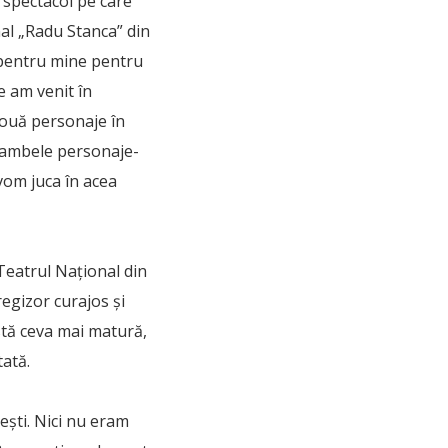
, spectacol pe care
nal „Radu Stanca” din
pentru mine pentru
e am venit în
 două personaje în
e ambele personaje-
 vom juca în acea
a Teatrul Național din
regizor curajos și
rstă ceva mai matură,
ată.
ești. Nici nu eram