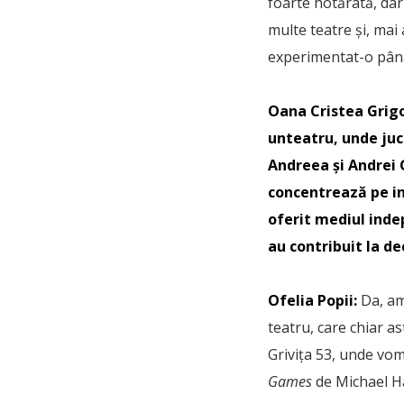
foarte hotărâtă, dar 
multe teatre și, mai
experimentat-o pân
Oana Cristea Grig
unteatru, unde juc
Andreea și Andrei G
concentrează pe int
oferit mediul indep
au contribuit la de
Ofelia Popii:
Da, am
teatru, care chiar as
Grivița 53, unde vo
Games
de Michael Ha