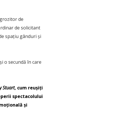
ngrozitor de
rdinar de solicitant
de spațiu gânduri și
 și o secundă în care
 Stuart
, cum reușiți
perii spectacolului
emoțională și