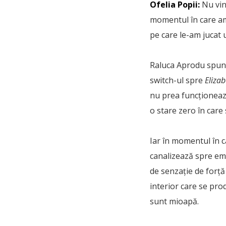
Ofelia Popii:
Nu vin 
momentul în care am 
pe care le-am jucat 
Raluca Aprodu spune
switch-ul spre
Elizab
nu prea funcționează
o stare zero în care
Iar în momentul în 
canalizează spre emo
de senzație de forță
interior care se pr
sunt mioapă.