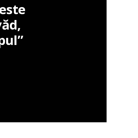
 este
văd,
pul”