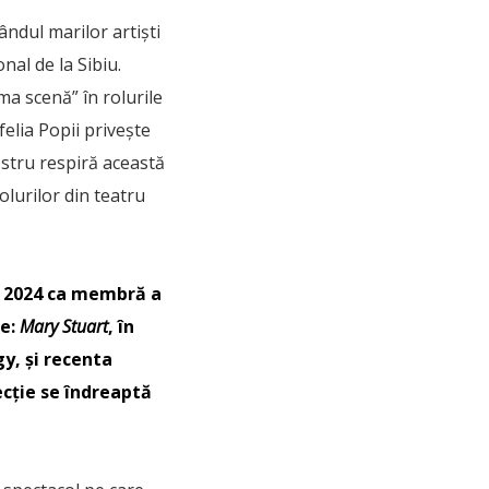
rândul marilor artiști
nal de la Sibiu.
a scenă” în rolurile
felia Popii privește
ostru respiră această
olurilor din teatru
în 2024 ca membră a
ce:
Mary Stuart
, în
gy, și recenta
recție se îndreaptă