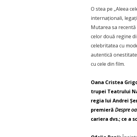
O stea pe „Aleea cele
internaționali, legaț
Mutarea sa recentă l
celor două regine d
celebritatea cu mode
autentică onestitate
cu cele din film.
Oana Cristea Grigor
trupei Teatrului Na
regia lui Andrei Ș
premieră
Despre oam
cariera dvs.; ce a 