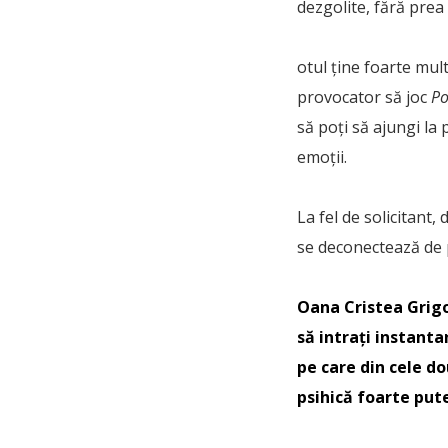
dezgolite, fără prea
otul ține foarte mul
provocator să joc
Po
să poți să ajungi la
emoții.
La fel de solicitant,
se deconectează de p
Oana Cristea Grig
să intrați instant
pe care din cele d
psihică foarte put