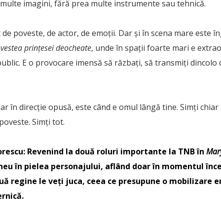
 multe imagini, fără prea multe instrumente sau tehnică.
t de poveste, de actor, de emoții. Dar și în scena mare este î
vestea prințesei deocheate
, unde în spații foarte mari e extrao
 public. E o provocare imensă să răzbați, să transmiți dincolo 
 dar în direcție opusă, este când e omul lângă tine. Simți chiar
oveste. Simți tot.
orescu:
Revenind la două roluri importante la TNB în
Mary
aneu în pielea personajului, aflând doar în momentul înce
ouă regine le veți juca, ceea ce presupune o mobilizare 
ernică.