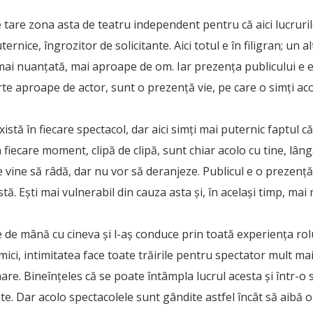
 tare zona asta de teatru independent pentru că aici lucrur
ernice, îngrozitor de solicitante. Aici totul e în filigran; un a
mai nuanțată, mai aproape de om. Iar prezența publicului e 
rte aproape de actor, sunt o prezență vie, pe care o simți aco
există în fiecare spectacol, dar aici simți mai puternic faptu
fiecare moment, clipă de clipă, sunt chiar acolo cu tine, lângă
le vine să râdă, dar nu vor să deranjeze. Publicul e o prezență
stă. Ești mai vulnerabil din cauza asta și, în același timp, mai
 de mână cu cineva și l-aș conduce prin toată experiența rolu
le mici, intimitatea face toate trăirile pentru spectator mult ma
are. Bineînțeles că se poate întâmpla lucrul acesta și într-o
te. Dar acolo spectacolele sunt gândite astfel încât să aibă o