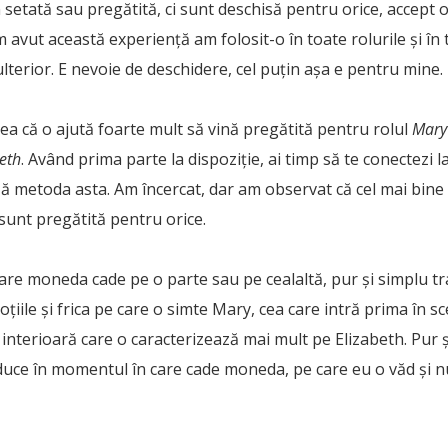
setată sau pregătită, ci sunt deschisă pentru orice, accept o
avut această experiență am folosit-o în toate rolurile și în 
ulterior. E nevoie de deschidere, cel puțin așa e pentru mine.
a că o ajută foarte mult să vină pregătită pentru rolul
Mary
eth
. Având prima parte la dispoziție, ai timp să te conectezi 
 metoda asta. Am încercat, dar am observat că cel mai bine e
 sunt pregătită pentru orice.
care moneda cade pe o parte sau pe cealaltă, pur și simplu 
țiile și frica pe care o simte Mary, cea care intră prima în s
 interioară care o caracterizează mai mult pe Elizabeth. Pur 
oduce în momentul în care cade moneda, pe care eu o văd și n