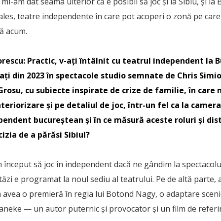
mi-am dat seama ulterior că e posibil să joc și la Sibiu, și la
 ales, teatre independente în care pot acoperi o zonă pe car
ă acum.
orescu:
Practic, v-ați întâlnit cu teatrul independent la B
ați din 2023 în spectacole studio semnate de Chris Simi
rosu, cu subiecte inspirate de crize de familie, în care 
eriorizare și pe detaliul de joc, într-un fel ca la camera
endent bucureștean și în ce măsură aceste roluri și distr
cizia de a părăsi Sibiul?
 început să joc în independent dacă ne gândim la spectacol
tăzi e programat la noul sediu al teatrului. Pe de altă parte,
m avea o premieră în regia lui Botond Nagy, o adaptare scen
neke — un autor puternic și provocator și un film de referi