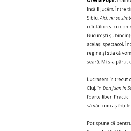
Ofelia Popii:
Înaint
încă îl jucăm. Între
Sibiu,
Aici, nu se simt
reîntâlnirea cu domn
București și, bineîn
același spectacol. Î
regine și știa că vom
seară. Mi s-a părut 
Lucrasem în trecut c
Cluj, în
Don Juan în 
foarte liber. Practi
să văd cum aș înțel
Pot spune că pentru