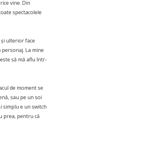
rice vine. Din
toate spectacolele
și ulterior face
la personaj. La mine
ste să mă aflu într-
tracul de moment se
cenă, sau pe un soi
și simplu e un switch
u prea, pentru că