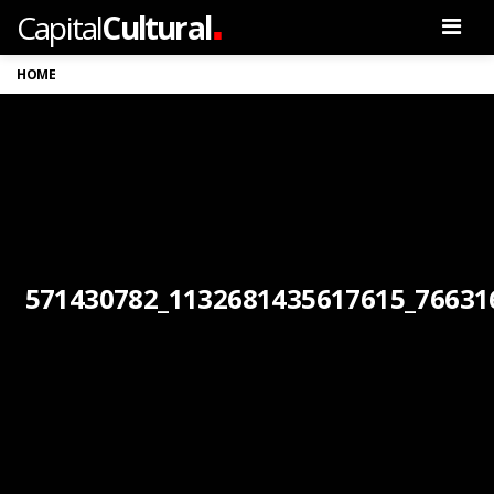
.
Capital
Cultural
Men
HOME
571430782_1132681435617615_76631