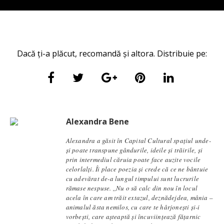
Dacă ți-a plăcut, recomandă și altora. Distribuie pe:
Alexandra Bene
Alexandra a găsit în Capital Cultural spațiul unde-
și poate transpune gândurile, ideile și trăirile, și
prin intermediul căruia poate face auzite vocile
celorlalți. Îi place poezia și crede că ce ne bântuie
cu adevărat de-a lungul timpului sunt lucrurile
rămase nespuse. ,,Nu o să calc din nou în locul
acela în care am trăit extazul, deznădejdea, mânia –
animalul ăsta nemilos, cu care te hârjonești și-i
vorbești, care așteaptă și încuviințează fățarnic