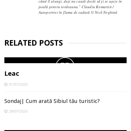
când îl alungi, deși nu caută decât să ți se așeze în
poală pentru totdeauna.” Claudiu Komartin /
Autoportret în flama de sudură © Nick Neghină
RELATED POSTS
Leac
01/07/2020
Sondaj| Cum arată Sibiul tău turistic?
28/07/2026