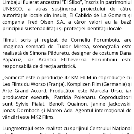
Limbajul fluierat ancestral “El Silbo”, înscris în patrimoniul
UNESCO, a atras susținerea proiectului de către
autoritățile locale din insula, El Cabildo de La Gomera și
compania Fred Olsen S.A., a căror valori au la bază
principiul sustenabilității și protecției identității locale.
Filmul, scris și regizat de Corneliu Porumboiu, are
imaginea semnată de Tudor Mircea, scenografia este
realizată de Simona Pădurețu, designer de costume Dana
Păpăruz, iar Arantxa Etcheverria Porumboiu este
responsabilă de direcția artistică.
„Gomera” este o producție 42 KM FILM în coproducție cu
Les Films du Worso (Franța), Komplizen Film (Germania) și
Arte Grand Accord. Producător este Marcela Ursu, iar
producător executiv, Patricia Poienaru. Coproducători
sunt Sylvie Pialat, Benoît Quainon, Janine Jackowski,
Jonas Dornbach și Maren Ade. Agentul internațional de
vânzări este MK2 Films.
Lungmetrajul este realizat cu sprijinul Centrului Național