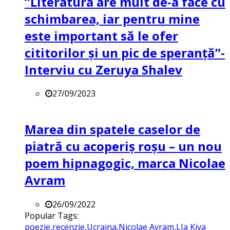
”Literatura are mult de-a face cu
schimbarea, iar pentru mine
este important să le ofer
cititorilor și un pic de speranță”-
Interviu cu Zeruya Shalev
27/09/2023
Marea din spatele caselor de
piatră cu acoperiș roșu – un nou
poem hipnagogic, marca Nicolae
Avram
26/09/2022
Popular Tags:
poezie
,
recenzie
,
Ucraina
,
Nicolae Avram
,
LIa Kiva