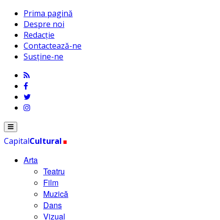
Prima pagină
Despre noi
Redacție
Contactează-ne
Susține-ne
.
Menu
Capital
Cultural
Arta
Teatru
Film
Muzică
Dans
Vizual