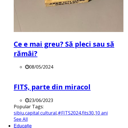
Ce e mai greu? Să pleci sau să
rămâi?
08/05/2024
FITS, parte din miracol
23/06/2023
Popular Tags:
sibiu
,
capital cultural
,
#FITS2024
,
fits30
,
10 ani
See All
Educație