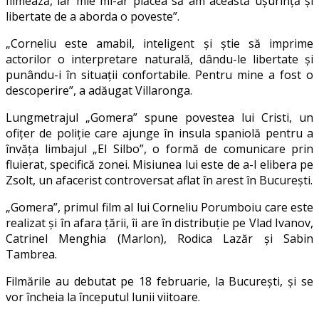
filmează, iar mie mi-ar plăcea să am această ușurință și
libertate de a aborda o poveste”.
„Corneliu este amabil, inteligent și știe să imprime
actorilor o interpretare naturală, dându-le libertate și
punându-i în situații confortabile. Pentru mine a fost o
descoperire”, a adăugat Villaronga.
Lungmetrajul „Gomera” spune povestea lui Cristi, un
ofițer de poliție care ajunge în insula spaniolă pentru a
învăța limbajul „El Silbo”, o formă de comunicare prin
fluierat, specifică zonei. Misiunea lui este de a-l elibera pe
Zsolt, un afacerist controversat aflat în arest în București.
„Gomera”, primul film al lui Corneliu Porumboiu care este
realizat și în afara țării, îi are în distribuție pe Vlad Ivanov,
Catrinel Menghia (Marlon), Rodica Lazăr și Sabin
Tambrea.
Filmările au debutat pe 18 februarie, la București, și se
vor încheia la începutul lunii viitoare.