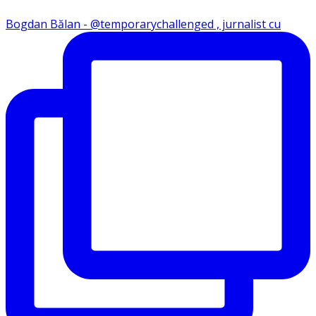
Bogdan Bălan - @temporarychallenged , jurnalist cu