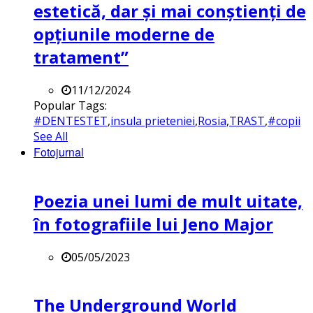
estetică, dar și mai conștienți de
opțiunile moderne de
tratament”
11/12/2024
Popular Tags:
#DENTESTET
,
insula prieteniei
,
Rosia
,
TRAST
,
#copii
See All
Fotojurnal
Poezia unei lumi de mult uitate,
în fotografiile lui Jeno Major
05/05/2023
The Underground World