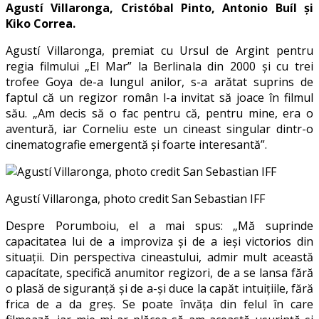
Agustí Villaronga, Cristóbal Pinto, Antonio Buíl și
Kiko Correa.
Agustí Villaronga, premiat cu Ursul de Argint pentru
regia filmului „El Mar” la Berlinala din 2000 și cu trei
trofee Goya de-a lungul anilor, s-a arătat suprins de
faptul că un regizor român l-a invitat să joace în filmul
său. „Am decis să o fac pentru că, pentru mine, era o
aventură, iar Corneliu este un cineast singular dintr-o
cinematografie emergentă și foarte interesantă”.
Agustí Villaronga, photo credit San Sebastian IFF
Despre Porumboiu, el a mai spus: „Mă suprinde
capacitatea lui de a improviza și de a ieși victorios din
situații. Din perspectiva cineastului, admir mult această
capacítate, specifică anumitor regizori, de a se lansa fără
o plasă de siguranță și de a-și duce la capăt intuițiile, fără
frica de a da greș. Se poate învăța din felul în care