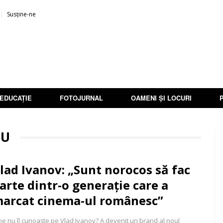
Susține-ne
EDUCAȚIE
FOTOJURNAL
OAMENI ȘI LOCURI
IU
lad Ivanov: „Sunt norocos să fac
arte dintr-o generație care a
arcat cinema-ul românesc”
ne nu îl cunoaște pe Vlad Ivanov? A devenit un brand al noul