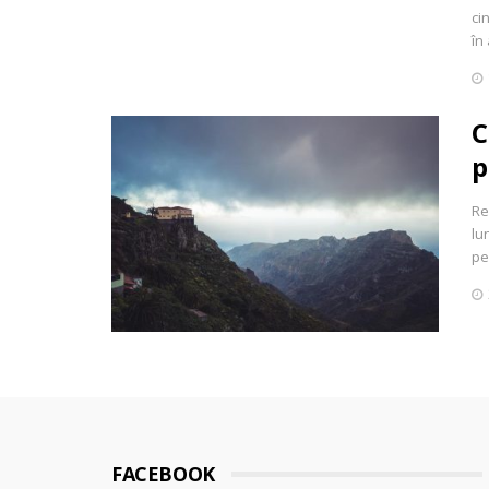
ci
în
C
p
Re
lu
pe
FACEBOOK