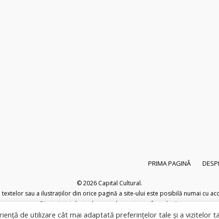
PRIMA PAGINĂ
DESP
© 2026
Capital Cultural
.
extelor sau a ilustrațiilor din orice pagină a site-ului este posibilă numai cu acor
Pirateria intelectuala se pedepsește conform legii.
iență de utilizare cât mai adaptată preferințelor tale și a vizitelor t