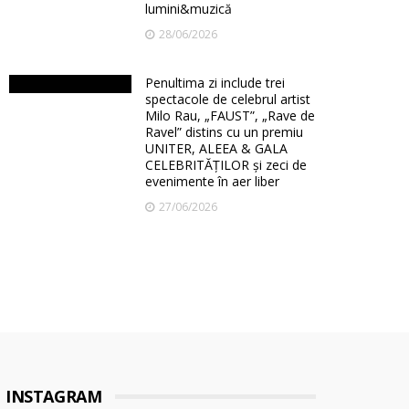
lumini&muzică
28/06/2026
Penultima zi include trei
spectacole de celebrul artist
Milo Rau, „FAUST”, „Rave de
Ravel” distins cu un premiu
UNITER, ALEEA & GALA
CELEBRITĂȚILOR și zeci de
evenimente în aer liber
27/06/2026
INSTAGRAM