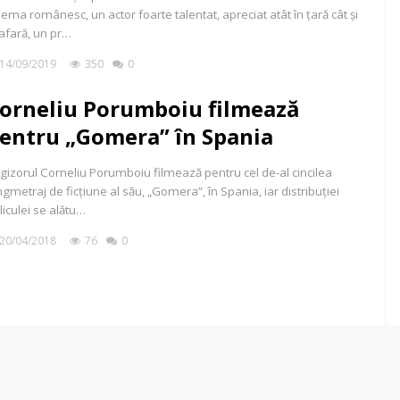
nema românesc, un actor foarte talentat, apreciat atât în țară cât și
 afară, un pr…
14/09/2019
350
0
orneliu Porumboiu filmează
entru „Gomera” în Spania
gizorul Corneliu Porumboiu filmează pentru cel de-al cincilea
ngmetraj de ficțiune al său, „Gomera”, în Spania, iar distribuției
liculei se alătu…
20/04/2018
76
0