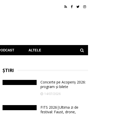
PODCAST
ALTELE
ȘTIRI
Concerte pe Acoperiș 2026:
program și bilete
14/07/2026
FITS 2026|Ultima zi de
festival: Faust, drone,