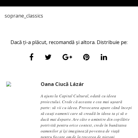
soprane_classics
Dacă ți-a plăcut, recomandă și altora. Distribuie pe:
Oana Ciucă Lázár
A ajuns la Capital Cultural, odată cu ideea
proiectului. Crede că aceasta e cea mai ușoară
parte: să vii cu ideea. Provocarea apare când începi
să cauți oamenii care să creadă în ideea ta și să o
ducă mai departe. Are câte o amintire din copilărie
potrivită pentru orice context, crede în bunătatea
oamenilor și își imaginează povestea de viață
pentru fiecare om de la trecerea de pietoni.