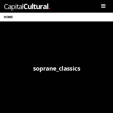
.
Capital
Cultural
Men
HOME
soprane_classics