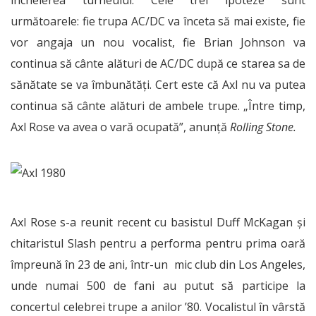
încheierea turneului. Cele trei ipoteze sunt
următoarele: fie trupa AC/DC va înceta să mai existe, fie
vor angaja un nou vocalist, fie Brian Johnson va
continua să cânte alături de AC/DC după ce starea sa de
sănătate se va îmbunătăți. Cert este că Axl nu va putea
continua să cânte alături de ambele trupe. „Între timp,
Axl Rose va avea o vară ocupată”, anunță
Rolling Stone.
Axl Rose s-a reunit recent cu basistul Duff McKagan și
chitaristul Slash pentru a performa pentru prima oară
împreună în 23 de ani, într-un mic club din Los Angeles,
unde numai 500 de fani au putut să participe la
concertul celebrei trupe a anilor ’80. Vocalistul în vârstă