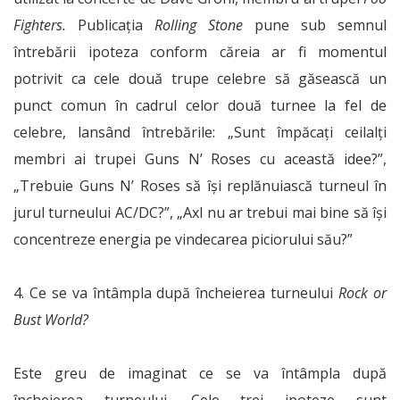
Fighters.
Publicația
Rolling Stone
pune sub semnul
întrebării ipoteza conform căreia ar fi momentul
potrivit ca cele două trupe celebre să găsească un
punct comun în cadrul celor două turnee la fel de
celebre, lansând întrebările: „Sunt împăcați ceilalți
membri ai trupei Guns N’ Roses cu această idee?”,
„Trebuie Guns N’ Roses să își replănuiască turneul în
jurul turneului AC/DC?”, „Axl nu ar trebui mai bine să își
concentreze energia pe vindecarea piciorului său?”
4. Ce se va întâmpla după încheierea turneului
Rock or
Bust World?
Este greu de imaginat ce se va întâmpla după