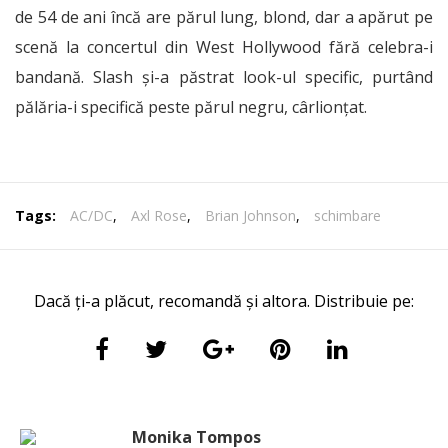
de 54 de ani încă are părul lung, blond, dar a apărut pe
scenă la concertul din West Hollywood fără celebra-i
bandană. Slash și-a păstrat look-ul specific, purtând
pălăria-i specifică peste părul negru, cârlionțat.
Tags:
AC/DC
,
Axl Rose
,
Brian Johnson
,
schimbare
Dacă ți-a plăcut, recomandă și altora. Distribuie pe:
Monika Tompos