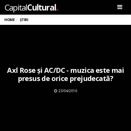
.
Capital
Cultural
Men
HOME
ȘTIRI
Axl Rose și AC/DC - muzica este mai
presus de orice prejudecată?
23/04/2016