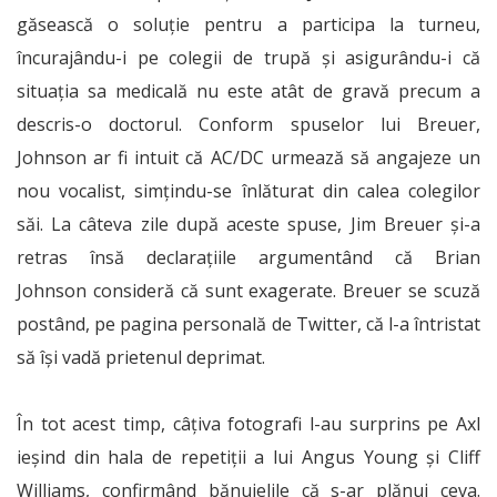
găsească o soluție pentru a participa la turneu,
încurajându-i pe colegii de trupă și asigurându-i că
situația sa medicală nu este atât de gravă precum a
descris-o doctorul. Conform spuselor lui Breuer,
Johnson ar fi intuit că AC/DC urmează să angajeze un
nou vocalist, simțindu-se înlăturat din calea colegilor
săi. La câteva zile după aceste spuse, Jim Breuer și-a
retras însă declarațiile argumentând că Brian
Johnson consideră că sunt exagerate. Breuer se scuză
postând, pe pagina personală de Twitter, că l-a întristat
să își vadă prietenul deprimat.
În tot acest timp, câțiva fotografi l-au surprins pe Axl
ieșind din hala de repetiții a lui Angus Young și Cliff
Williams, confirmând bănuielile că s-ar plănui ceva.