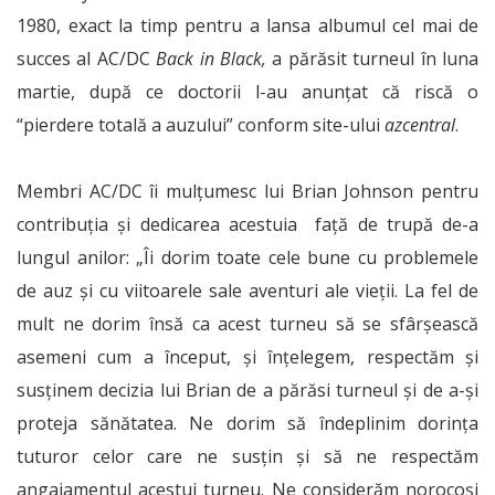
1980, exact la timp pentru a lansa albumul cel mai de
succes al AC/DC
Back in Black,
a părăsit turneul în luna
martie, după ce doctorii l-au anunțat că riscă o
“pierdere totală a auzului” conform site-ului
azcentral
.
Membri AC/DC îi mulțumesc lui Brian Johnson pentru
contribuția și dedicarea acestuia față de trupă de-a
lungul anilor: „Îi dorim toate cele bune cu problemele
de auz și cu viitoarele sale aventuri ale vieții. La fel de
mult ne dorim însă ca acest turneu să se sfârșească
asemeni cum a început, și înțelegem, respectăm și
susținem decizia lui Brian de a părăsi turneul și de a-și
proteja sănătatea. Ne dorim să îndeplinim dorința
tuturor celor care ne susțin și să ne respectăm
angajamentul acestui turneu. Ne considerăm norocoși