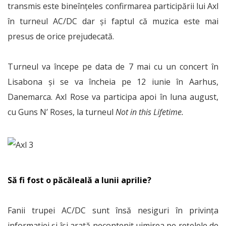
transmis este bineînțeles confirmarea participării lui Axl
în turneul AC/DC dar și faptul că muzica este mai
presus de orice prejudecată.
Turneul va începe pe data de 7 mai cu un concert în
Lisabona și se va încheia pe 12 iunie în Aarhus,
Danemarca. Axl Rose va participa apoi în luna august,
cu Guns N’ Roses, la turneul
Not in this Lifetime.
Să fi fost o păcăleală a lunii aprilie?
Fanii trupei AC/DC sunt însă nesiguri în privința
informației și își arată necontenit uimirea pe rețelele de