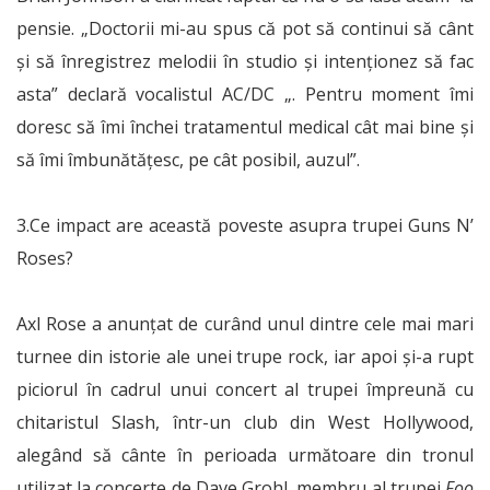
pensie. „Doctorii mi-au spus că pot să continui să cânt
și să înregistrez melodii în studio și intenționez să fac
asta” declară vocalistul AC/DC „. Pentru moment îmi
doresc să îmi închei tratamentul medical cât mai bine și
să îmi îmbunătățesc, pe cât posibil, auzul”.
3.Ce impact are această poveste asupra trupei Guns N’
Roses?
Axl Rose a anunțat de curând unul dintre cele mai mari
turnee din istorie ale unei trupe rock, iar apoi și-a rupt
piciorul în cadrul unui concert al trupei împreună cu
chitaristul Slash, într-un club din West Hollywood,
alegând să cânte în perioada următoare din tronul
utilizat la concerte de Dave Grohl, membru al trupei
Foo