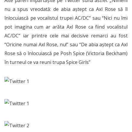
Alte păreri împărtășite pe Twitter sună astfel: „Nimeni
nu a spus vreodată: de abia aștept ca Axl Rose să îl
înlocuiască pe vocalistul trupei AC/DC” sau “Nici nu îmi
pot imagina cum ar arăta Axl Rose ca fiind vocalistul
AC/DC” iar printre cele mai decisive remarci au fost
“Oricine numai Axl Rose, nu!” sau “De abia aștept ca Axl
Rose să o înlocuiască pe Posh Spice (Victoria Beckham)
în turneul ce va reuni trupa Spice Girls”