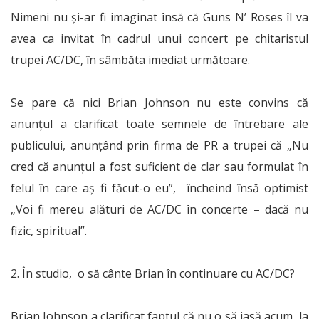
Nimeni nu și-ar fi imaginat însă că Guns N’ Roses îl va
avea ca invitat în cadrul unui concert pe chitaristul
trupei AC/DC, în sâmbăta imediat următoare.
Se pare că nici Brian Johnson nu este convins că
anunțul a clarificat toate semnele de întrebare ale
publicului, anunțând prin firma de PR a trupei că „Nu
cred că anunțul a fost suficient de clar sau formulat în
felul în care aș fi făcut-o eu”, încheind însă optimist
„Voi fi mereu alături de AC/DC în concerte – dacă nu
fizic, spiritual”.
2. În studio, o să cânte Brian în continuare cu AC/DC?
Brian Johnson a clarificat faptul că nu o să iasă acum la