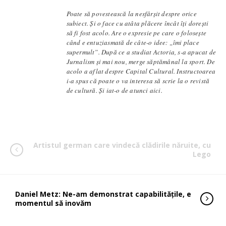
Poate să povestească la nesfârșit despre orice
subiect. Și o face cu atâta plăcere încât îți dorești
să fi fost acolo. Are o expresie pe care o folosește
când e entuziasmată de câte-o idee: „îmi place
supermult”. După ce a studiat Actoria, s-a apucat de
Jurnalism și mai nou, merge săptămânal la sport. De
acolo a aflat despre Capital Cultural. Instructoarea
i-a spus că poate o va interesa să scrie la o revistă
de cultură. Și iat-o de atunci aici.
Artistul german care vindecă clădirile năruite, cu
Lego
Daniel Metz: Ne-am demonstrat capabilitățile, e
momentul să inovăm