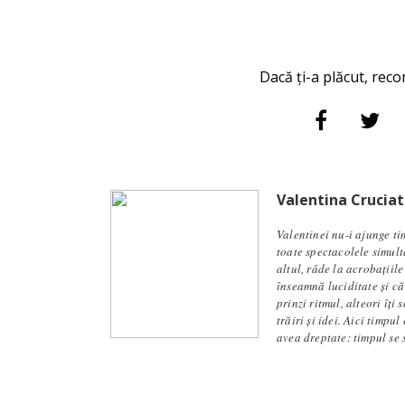
Dacă ți-a plăcut, reco
Valentina Cruciat
Valentinei nu-i ajunge ti
toate spectacolele simult
altul, râde la acrobațiil
înseamnă luciditate și că
prinzi ritmul, alteori îți
trăiri și idei. Aici timpu
avea dreptate: timpul se s