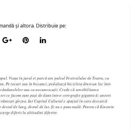
mandă și altora. Distribuie pe:
mpul. Viața în jurul ei parcă are pulsul Festivalului de Teatru, cu
an. Pe tocuri sau în bocanci, pedalează bicicleta dintr-un loc într-
e rândunelelor sau cu necunoscuții. Crede că sensibilitatea
 tot ce facem sunt pași de dans într-o coregrafie gigantică: uneori
 scrântești glezna. Iar Capital Cultural e spațiul în care descarcă
l e destul de lung, destul de lat. Și nu e punctuală. Pentru că Einstein
curge diferit la altitudini diferite.