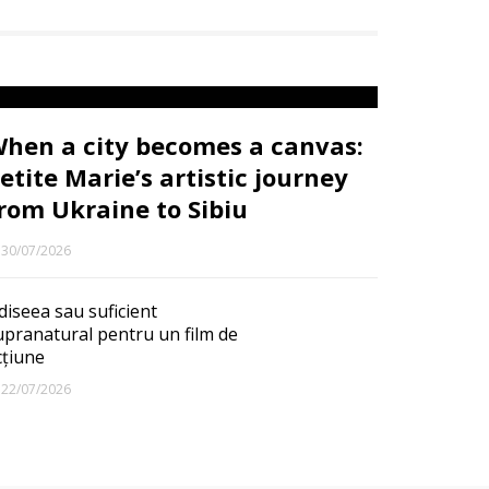
hen a city becomes a canvas:
etite Marie’s artistic journey
rom Ukraine to Sibiu
30/07/2026
diseea sau suficient
upranatural pentru un film de
cțiune
22/07/2026