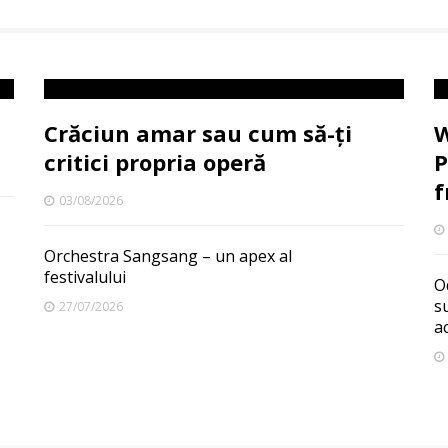
Crăciun amar sau cum să-ți
W
critici propria operă
P
f
03/08/2026
Orchestra Sangsang – un apex al
festivalului
O
s
27/07/2026
a