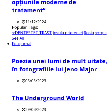
opțiunile moderne de
tratament”
11/12/2024
Popular Tags:
#DENTESTET
,
TRAST
,
insula prieteniei
,
Rosia
,
#copii
See All
Fotojurnal
Poezia unei lumi de mult uitate,
în fotografiile lui Jeno Major
05/05/2023
The Underground World
29/04/2023