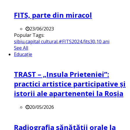
FITS, parte din miracol
23/06/2023
Popular Tags:
sibiu
,
capital cultural
,
#FITS2024
,
fits30
,
10 ani
See All
Educație
TRAST – „Insula Prieteniei”:
practici artistice participative și
istorii ale apartenenței la Roșia
20/05/2026
Radiografia sănătății orale la