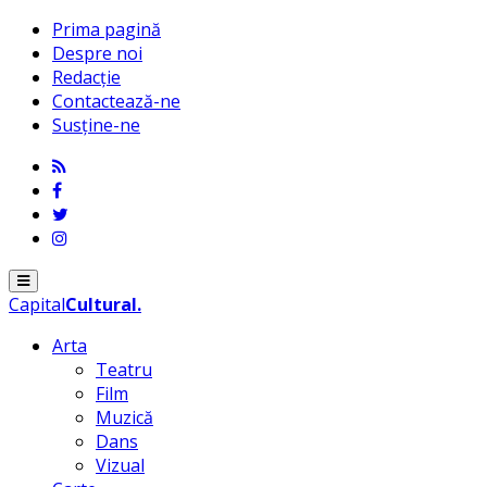
Prima pagină
Despre noi
Redacție
Contactează-ne
Susține-ne
Menu
Capital
Cultural
.
Arta
Teatru
Film
Muzică
Dans
Vizual