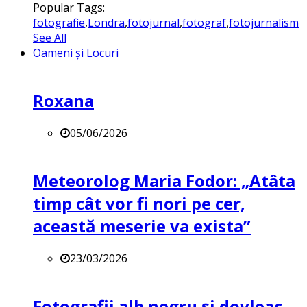
Popular Tags:
fotografie
,
Londra
,
fotojurnal
,
fotograf
,
fotojurnalism
See All
Oameni și Locuri
Roxana
05/06/2026
Meteorolog Maria Fodor: „Atâta
timp cât vor fi nori pe cer,
această meserie va exista”
23/03/2026
Fotografii alb negru și dovleac