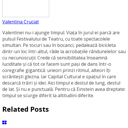
Valentina Cruciat
Valentinei nu-i ajunge timpul. Viața în jurul ei parcă are
pulsul Festivalului de Teatru, cu toate spectacolele
simultan. Pe tocuri sau în bocanci, pedalează bicicleta
dintr-un loc într-altul, râde la acrobațiile rândunelelor sau
cu necunoscuții. Crede că sensibilitatea înseamnă
luciditate și că tot ce facem sunt pași de dans într-o
coregrafie gigantică: uneori prinzi ritmul, alteori îți
scrântești glezna. Iar Capital Cultural e spațiul în care
descarcă trăiri și idei. Aici timpul e destul de lung, destul
de lat. Și nu e punctuală. Pentru că Einstein avea dreptate:
timpul se scurge diferit la altitudini diferite.
Related Posts