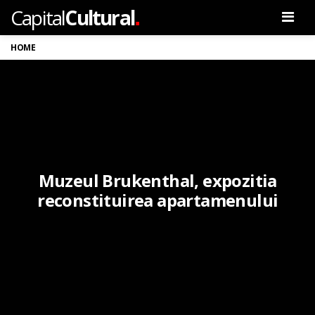
.
Capital
Cultural
Men
HOME
Muzeul Brukenthal, expozitia
reconstituirea apartamenului