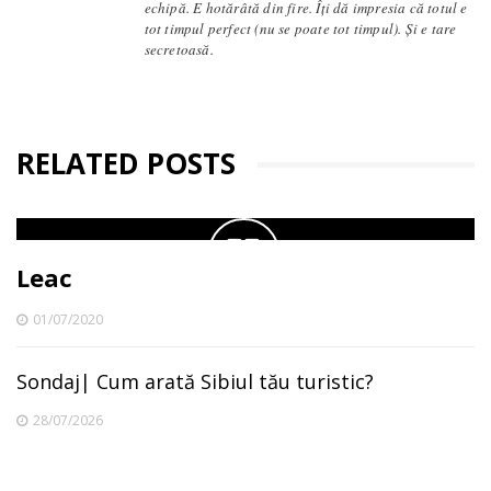
echipă. E hotărâtă din fire. Îți dă impresia că totul e
tot timpul perfect (nu se poate tot timpul). Și e tare
secretoasă.
RELATED POSTS
Leac
01/07/2020
Sondaj| Cum arată Sibiul tău turistic?
28/07/2026