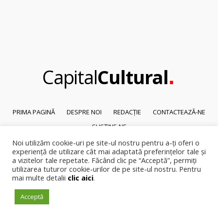
.
Capital
Cultural
PRIMA PAGINĂ
DESPRE NOI
REDACȚIE
CONTACTEAZĂ-NE
SUSȚINE-NE
Noi utilizăm cookie-uri pe site-ul nostru pentru a-ți oferi o
© 2026
Capital Cultural
.
experiență de utilizare cât mai adaptată preferințelor tale și
Reproducerea integrală sau parțială a textelor sau a ilustrațiilor din orice
a vizitelor tale repetate. Făcând clic pe “Acceptă”, permiți
pagină a site-ului este posibilă numai cu acordul prealabil scris al Capital
utilizarea tuturor cookie-urilor de pe site-ul nostru. Pentru
mai multe detalii
clic aici
.
Cultural.
Pirateria intelectuala se pedepsește conform legii.
Acceptă