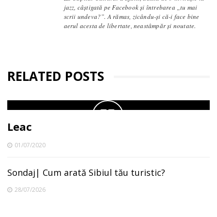
jazz, câștigată pe Facebook și întrebarea „tu mai
scrii undeva?”. A rămas, zicându-și că-i face bine
aerul acesta de libertate, neastâmpăr și noutate.
RELATED POSTS
Leac
01/07/2020
Sondaj| Cum arată Sibiul tău turistic?
28/07/2026