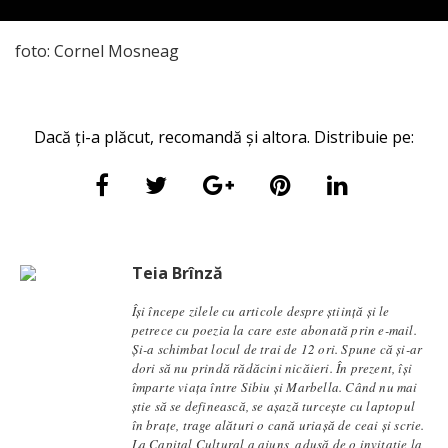
foto: Cornel Mosneag
Dacă ți-a plăcut, recomandă și altora. Distribuie pe:
Teia Brînză
Își începe zilele cu articole despre știință și le
petrece cu poezia la care este abonată prin e-mail.
Și-a schimbat locul de trai de 12 ori. Spune că și-ar
dori să nu prindă rădăcini nicăieri. În prezent, își
împarte viața între Sibiu și Marbella. Când nu mai
știe să se definească, se aşază turcește cu laptopul
în brațe, trage alături o cană uriașă de ceai și scrie.
La Capital Cultural a ajuns, adusă de o invitație la