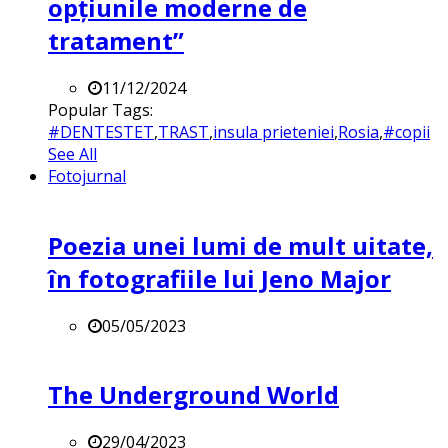
opțiunile moderne de
tratament”
11/12/2024
Popular Tags:
#DENTESTET
,
TRAST
,
insula prieteniei
,
Rosia
,
#copii
See All
Fotojurnal
Poezia unei lumi de mult uitate,
în fotografiile lui Jeno Major
05/05/2023
The Underground World
29/04/2023