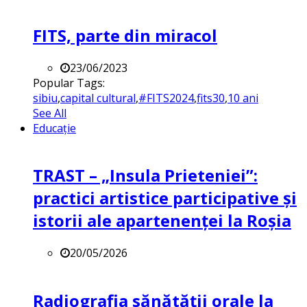
FITS, parte din miracol
23/06/2023
Popular Tags:
sibiu
,
capital cultural
,
#FITS2024
,
fits30
,
10 ani
See All
Educație
TRAST – „Insula Prieteniei”:
practici artistice participative și
istorii ale apartenenței la Roșia
20/05/2026
Radiografia sănătății orale la