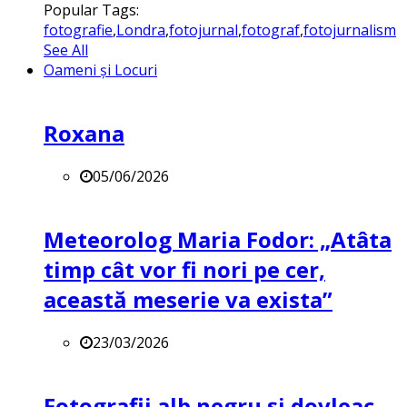
Popular Tags:
fotografie
,
Londra
,
fotojurnal
,
fotograf
,
fotojurnalism
See All
Oameni și Locuri
Roxana
05/06/2026
Meteorolog Maria Fodor: „Atâta
timp cât vor fi nori pe cer,
această meserie va exista”
23/03/2026
Fotografii alb negru și dovleac