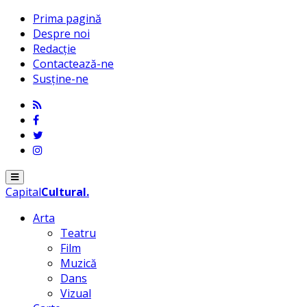
Prima pagină
Despre noi
Redacție
Contactează-ne
Susține-ne
Menu
Capital
Cultural
.
Arta
Teatru
Film
Muzică
Dans
Vizual