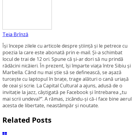
Teia Brînză
Își începe zilele cu articole despre știință și le petrece cu
poezia la care este abonată prin e-mail. Și-a schimbat
locul de trai de 12 ori. Spune că și-ar dori să nu prindă
rădăcini nicăieri. În prezent, își împarte viața între Sibiu și
Marbella. Când nu mai știe să se definească, se aşază
turcește cu laptopul în brațe, trage alături o cană uriașă
de ceai și scrie. La Capital Cultural a ajuns, adusă de o
invitație la jazz, câștigată pe Facebook și întrebarea „tu
mai scrii undeva?”. A rămas, zicându-și că-i face bine aerul
acesta de libertate, neastâmpăr și noutate.
Related Posts