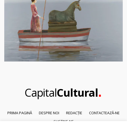
.
Capital
Cultural
PRIMA PAGINĂ
DESPRE NOI
REDACȚIE
CONTACTEAZĂ-NE
SUSȚINE-NE