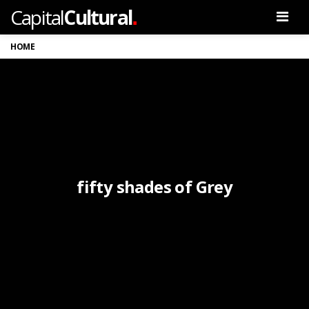
.
Capital
Cultural
Men
HOME
fifty shades of Grey