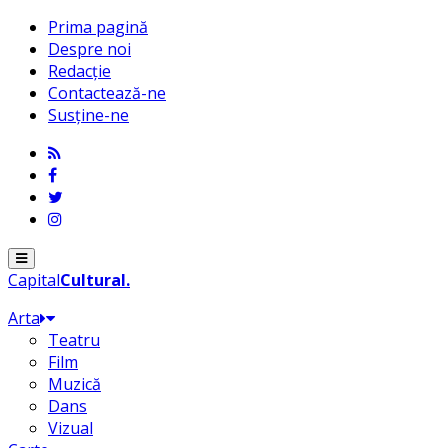
Prima pagină
Despre noi
Redacție
Contactează-ne
Susține-ne
Menu
Capital
Cultural
.
Arta
Teatru
Film
Muzică
Dans
Vizual