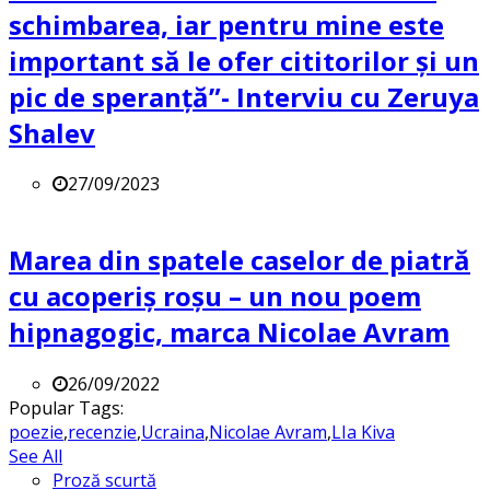
schimbarea, iar pentru mine este
important să le ofer cititorilor și un
pic de speranță”- Interviu cu Zeruya
Shalev
27/09/2023
Marea din spatele caselor de piatră
cu acoperiș roșu – un nou poem
hipnagogic, marca Nicolae Avram
26/09/2022
Popular Tags:
poezie
,
recenzie
,
Ucraina
,
Nicolae Avram
,
LIa Kiva
See All
Proză scurtă