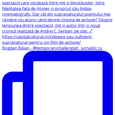
Bogdan Bălan - @temporarychallenged , jurnalist cu