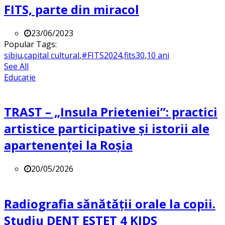
FITS, parte din miracol
23/06/2023
Popular Tags:
sibiu
,
capital cultural
,
#FITS2024
,
fits30
,
10 ani
See All
Educație
TRAST – „Insula Prieteniei”: practici
artistice participative și istorii ale
apartenenței la Roșia
20/05/2026
Radiografia sănătății orale la copii.
Studiu DENT ESTET 4 KIDS