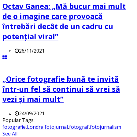
Octav Ganea: „Mă bucur mai mult
de o imagine care provoacă
întrebări decât de un cadru cu
potenţial viral”
26/11/2021
„Orice fotografie bună te invită
într-un fel să continui să vrei să
vezi și mai mult”
24/09/2021
Popular Tags:
fotografie
,
Londra
,
fotojurnal
,
fotograf
,
fotojurnalism
See All