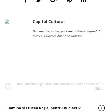
Capital Cultural
Descoperim, scriem, povestim! Căutăm capitalul,
zestrea, valoarea din orice domeniu.
Renumitul organist Varnus Xaver concertează la
Sibiu
Domino și Crucea Roșie, pentru #Colectiv