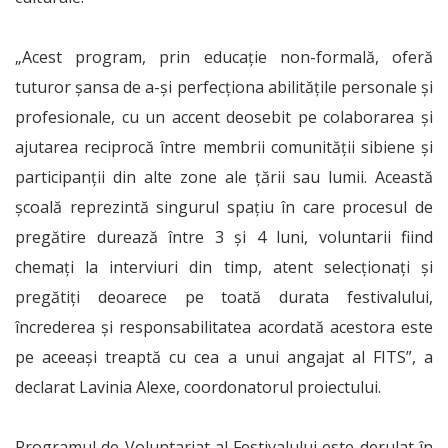
„Acest program, prin educaţie non-formală, oferă
tuturor şansa de a-şi perfecţiona abilităţile personale şi
profesionale, cu un accent deosebit pe colaborarea şi
ajutarea reciprocă între membrii comunităţii sibiene şi
participanţii din alte zone ale ţării sau lumii. Această
şcoală reprezintă singurul spaţiu în care procesul de
pregătire durează între 3 şi 4 luni, voluntarii fiind
chemaţi la interviuri din timp, atent selecţionaţi şi
pregătiţi deoarece pe toată durata festivalului,
încrederea şi responsabilitatea acordată acestora este
pe aceeaşi treaptă cu cea a unui angajat al FITS”, a
declarat Lavinia Alexe, coordonatorul proiectului.
Programul de Voluntariat al Festivalului este derulat în