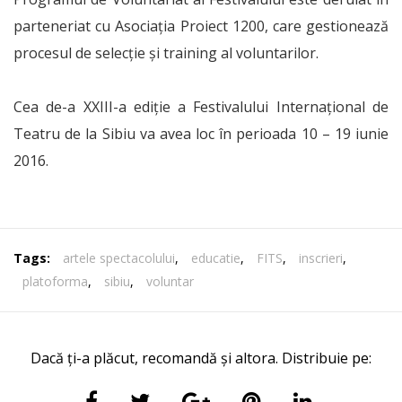
parteneriat cu Asociaţia Proiect 1200, care gestionează
procesul de selecţie şi training al voluntarilor.
Cea de-a XXIII-a ediţie a Festivalului Internaţional de
Teatru de la Sibiu va avea loc în perioada 10 – 19 iunie
2016.
Tags:
artele spectacolului
,
educatie
,
FITS
,
inscrieri
,
platoforma
,
sibiu
,
voluntar
Dacă ți-a plăcut, recomandă și altora. Distribuie pe: