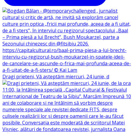
Dragi prieteni, Vă așteptăm miercuri, 24 iunie, d