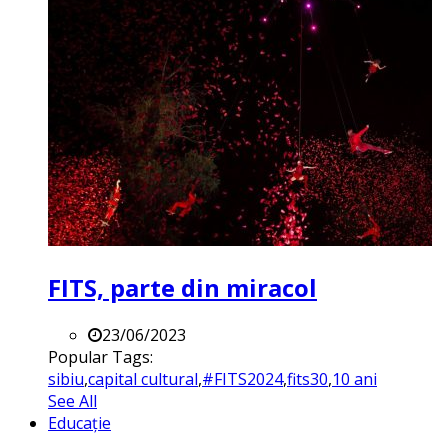
FITS, parte din miracol
23/06/2023
Popular Tags:
sibiu
,
capital cultural
,
#FITS2024
,
fits30
,
10 ani
See All
Educație