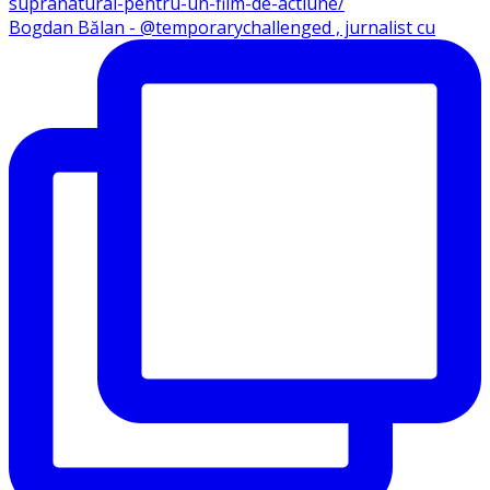
Bogdan Bălan - @temporarychallenged , jurnalist cu