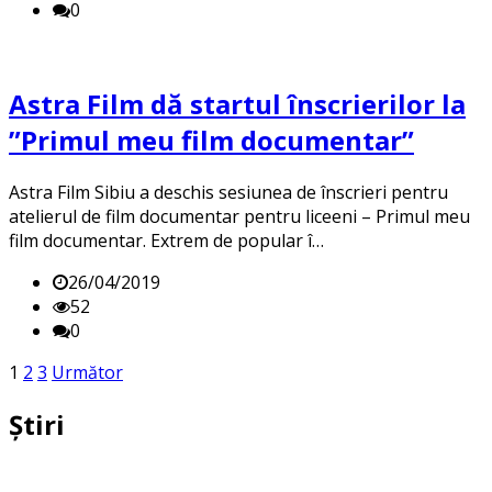
0
Astra Film dă startul înscrierilor la
”Primul meu film documentar”
Astra Film Sibiu a deschis sesiunea de înscrieri pentru
atelierul de film documentar pentru liceeni – Primul meu
film documentar. Extrem de popular î…
26/04/2019
52
0
Posts
1
2
3
Următor
pagination
Știri