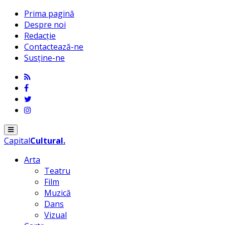
Prima pagină
Despre noi
Redacție
Contactează-ne
Susține-ne
Menu
Capital
Cultural
.
Arta
Teatru
Film
Muzică
Dans
Vizual