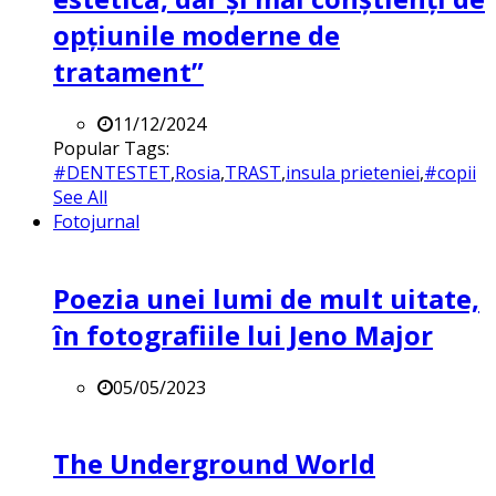
opțiunile moderne de
tratament”
11/12/2024
Popular Tags:
#DENTESTET
,
Rosia
,
TRAST
,
insula prieteniei
,
#copii
See All
Fotojurnal
Poezia unei lumi de mult uitate,
în fotografiile lui Jeno Major
05/05/2023
The Underground World