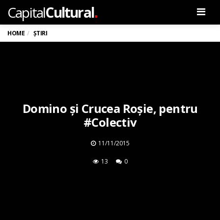
.
Capital
Cultural
Men
HOME
ȘTIRI
Domino și Crucea Roșie, pentru
#Colectiv
11/11/2015
13
0