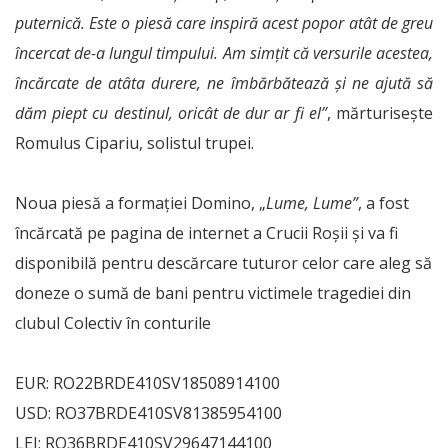
puternică. Este o piesă care inspiră acest popor atât de greu
încercat de-a lungul timpului. Am simțit că versurile acestea,
încărcate de atâta durere, ne îmbărbătează și ne ajută să
dăm piept cu destinul, oricât de dur ar fi el”
, mărturiseşte
Romulus Cipariu, solistul trupei.
Noua piesă a formației Domino, „
Lume, Lume”
, a fost
încărcată pe pagina de internet a Crucii Roșii și va fi
disponibilă pentru descărcare tuturor celor care aleg să
doneze o sumă de bani pentru victimele tragediei din
clubul Colectiv în conturile
EUR: RO22BRDE410SV18508914100
USD: RO37BRDE410SV81385954100
LEI: RO36BRDE410SV29647144100