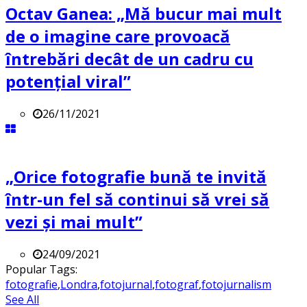
Octav Ganea: „Mă bucur mai mult
de o imagine care provoacă
întrebări decât de un cadru cu
potenţial viral”
26/11/2021
„Orice fotografie bună te invită
într-un fel să continui să vrei să
vezi și mai mult”
24/09/2021
Popular Tags:
fotografie
,
Londra
,
fotojurnal
,
fotograf
,
fotojurnalism
See All