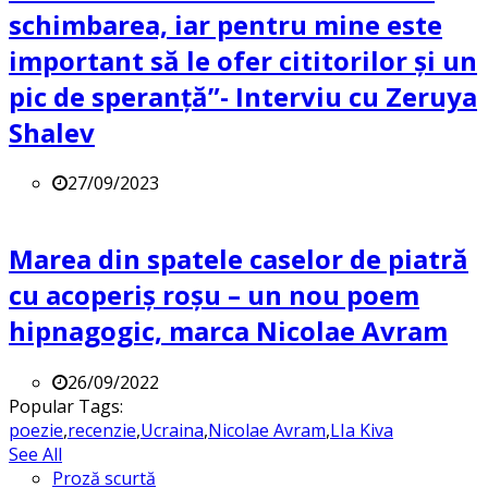
schimbarea, iar pentru mine este
important să le ofer cititorilor și un
pic de speranță”- Interviu cu Zeruya
Shalev
27/09/2023
Marea din spatele caselor de piatră
cu acoperiș roșu – un nou poem
hipnagogic, marca Nicolae Avram
26/09/2022
Popular Tags:
poezie
,
recenzie
,
Ucraina
,
Nicolae Avram
,
LIa Kiva
See All
Proză scurtă