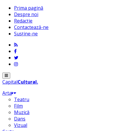
Prima pagină
Despre noi
Redacție
Contactează-ne
Susține-ne
Menu
Capital
Cultural
.
Arta
Teatru
Film
Muzică
Dans
Vizual