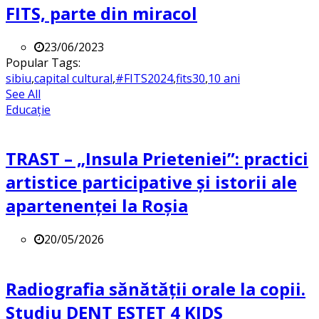
FITS, parte din miracol
23/06/2023
Popular Tags:
sibiu
,
capital cultural
,
#FITS2024
,
fits30
,
10 ani
See All
Educație
TRAST – „Insula Prieteniei”: practici
artistice participative și istorii ale
apartenenței la Roșia
20/05/2026
Radiografia sănătății orale la copii.
Studiu DENT ESTET 4 KIDS