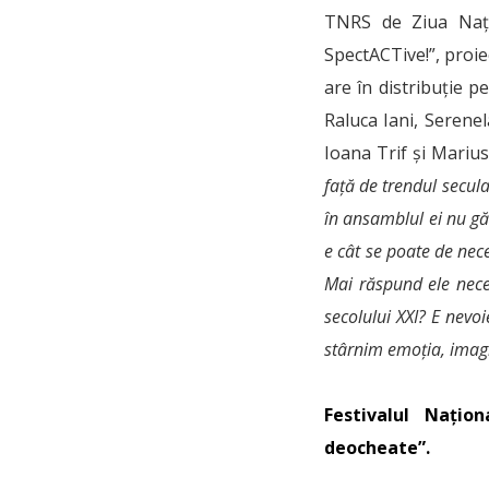
TNRS de Ziua Națio
SpectACTive!”, proie
are în distribuție p
Raluca Iani, Serene
Ioana Trif și Mari
față de trendul secula
în ansamblul ei nu găs
e cât se poate de nec
Mai răspund ele neces
secolului XXI? E nevo
stârnim emoția, imagin
Festivalul Națio
deocheate”.