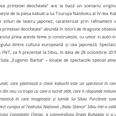
tea prințesei deocheate” are la bază un scenariu origina
ește de la piesa kabuki a lui Tsuruya Nanboku al IV-lea. Ka
 stiluri de teatru japonez, caracterizat prin rafinament vi
 prințesei deocheate” abundă în istorii de dragoste obsesivă
acolul preia aceste teme și construiește, cu umor si auto-i
ogului dintre cultura europeană și cea japoneză. Spectaco
a FNT, va fi prezentat la Sibiu, în data de 28 octombrie 2018
 Sala „Eugenio Barba” – locație de spectacole special am
unat, care păstrează o cheie kabuchi este un spectacol în care
ni din nou cu trupa cu care a lucrat atât, care îi răspunde minuna
tastică în care imaginația și lumile lui Silviu Purcărete sunt
ect curajos al Teatrului Național „Radu Stanca” Sibiu într-o sal
rului Constantin Chiriac, a scenografului Dragș Buhagiar și a 