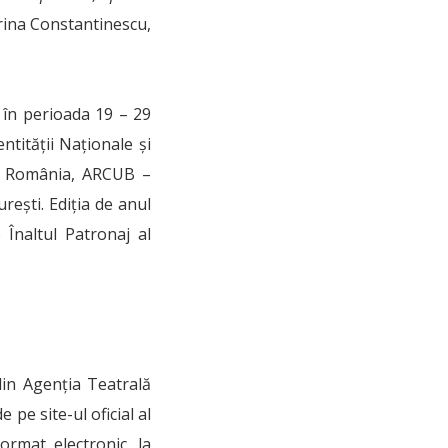
ina Constantinescu,
c în perioada 19 – 29
ntităţii Naţionale şi
in România, ARCUB –
reşti. Ediţia de anul
 Înaltul Patronaj al
din Agenția Teatrală
 pe site-ul oficial al
ormat electronic, la