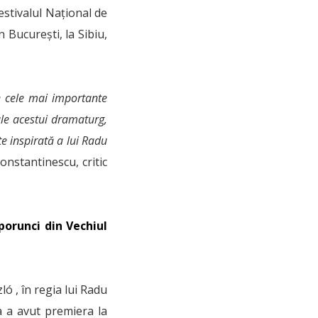
estivalul Național de
 București, la Sibiu,
e cele mai importante
ale acestui dramaturg,
e inspirată a lui Radu
nstantinescu, critic
 porunci din Vechiul
ó , în regia lui Radu
a a avut premiera la