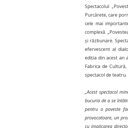
Spectacolul „Poves
Purcărete, care porn
cele mai importante
complexă. „Povestea
și răzbunare. Spect
efervescent al dial
ediția din acest an 
Fabrica de Cultură,
spectacol de teatru.
„Acest spectacol min
bucuria de a se întâl
pentru o poveste fan
provocatoare, un proi
cu implicarea directo