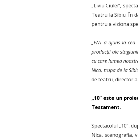
„Liviu Ciulei”, spec
Teatru la Sibiu. În 
pentru a viziona spe
„FNT a ajuns la cea 
producții ale stagiun
cu care lumea noastră
Nica, trupa de la Sib
de teatru, director ar
„10” este un proiec
Testament.
Spectacolul „10”, du
Nica, scenografia, 