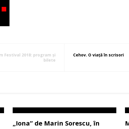
lm Festival 2018: program și
Cehov. O viață în scrisori
bilete
„Iona” de Marin Sorescu, în
M