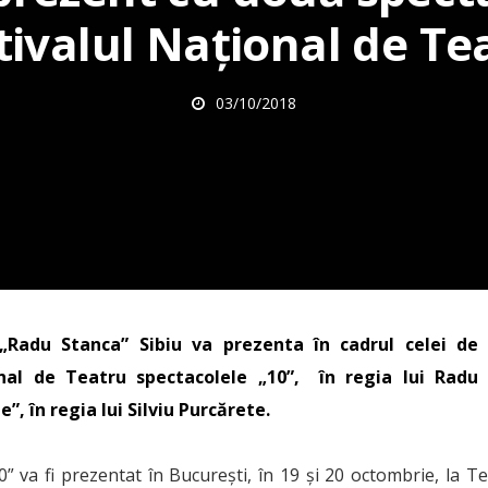
tivalul Național de Te
03/10/2018
„Radu Stanca” Sibiu va prezenta în cadrul celei de 
onal de Teatru spectacolele „10”, în regia lui Radu
”, în regia lui Silviu Purcărete.
” va fi prezentat în București, în 19 și 20 octombrie, la T