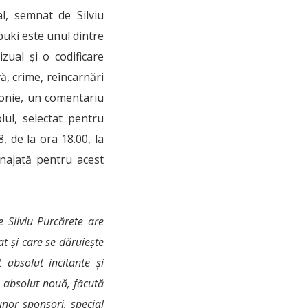
l, semnat de Silviu
buki este unul dintre
zual și o codificare
, crime, reîncarnări
ronie, un comentariu
lul, selectat pentru
, de la ora 18.00, la
enajată pentru acest
 Silviu Purcărete are
t și care se dăruiește
 absolut incitante și
ă absolut nouă, făcută
unor sponsori, special