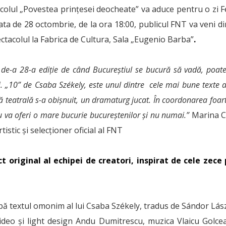
tacolul „Povestea prințesei deocheate” va aduce pentru o zi F
data de 28 octombrie, de la ora 18:00, publicul FNT va veni din
ctacolul la Fabrica de Cultura, Sala „Eugenio Barba”
.
de-a 28-a ediție de când Bucureștiul se bucură să vadă, poat
ii. „10” de Csaba Székely, este unul dintre cele mai bune texte 
 teatrală s-a obișnuit, un dramaturg jucat. În coordonarea foart
iu va oferi o mare bucurie bucureștenilor și nu numai.”
Marina Co
tistic și selecționer oficial al FNT
t original al echipei de creatori, inspirat de cele zece
pă textul omonim al lui Csaba Székely, tradus de Sándor Lászl
video și light design Andu Dumitrescu, muzica Vlaicu Golce