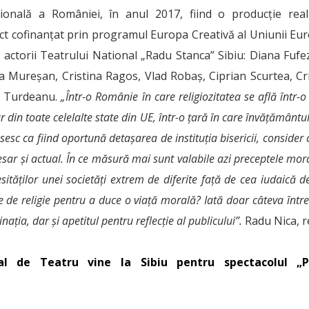
nală a României, în anul 2017, fiind o producție real
ct cofinanțat prin programul Europa Creativă al Uniunii Eur
e actorii Teatrului National „Radu Stanca” Sibiu: Diana Fufe
la Mureșan, Cristina Ragos, Vlad Robaș, Ciprian Scurtea, Cr
us Turdeanu.
„Într-o Românie în care religiozitatea se află într-
r din toate celelalte state din UE, într-o țară în care învățământul,
esc ca fiind oportună detașarea de instituția bisericii, consider 
esar și actual. În ce măsură mai sunt valabile azi preceptele mora
ităților unei societăți extrem de diferite față de cea iudaică d
ie de religie pentru a duce o viață morală? Iată doar câteva într
ația, dar și apetitul pentru reflecție al publicului”.
Radu Nica, r
nal de Teatru vine la Sibiu pentru spectacolul „P