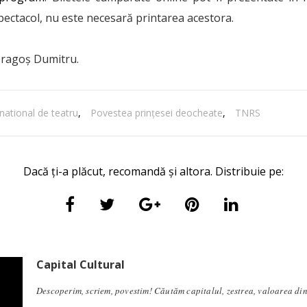
spectacol, nu este necesară printarea acestora.
Dragoș Dumitru.
 national de teatru
,
Povestea prințesei deocheate
,
TNRS
Dacă ți-a plăcut, recomandă și altora. Distribuie pe:
Capital Cultural
Descoperim, scriem, povestim! Căutăm capitalul, zestrea, valoarea di