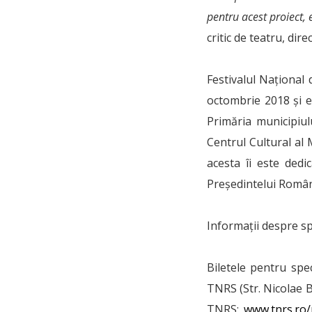
pentru acest proiect,
critic de teatru, dire
Festivalul Național 
octombrie 2018 și es
Primăria municipiu
Centrul Cultural al 
acesta îi este dedi
Președintelui Român
Informații despre s
Biletele pentru spe
TNRS (Str. Nicolae Bă
TNRS:
www.tnrs.ro