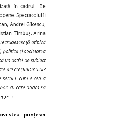
izată în cadrul „Be
opene. Spectacolul îi
zan, Andrei Gîlcescu,
istian Timbuș, Arina
o recrudescență atipică
 politica și societatea
că un astfel de subiect
le ale creștinismului?
e secol I, cum e cea a
ebări cu care dorim să
egizor
ovestea prințesei