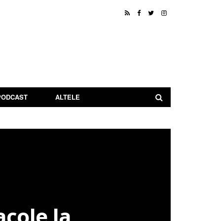
PODCAST
ALTELE
cole la