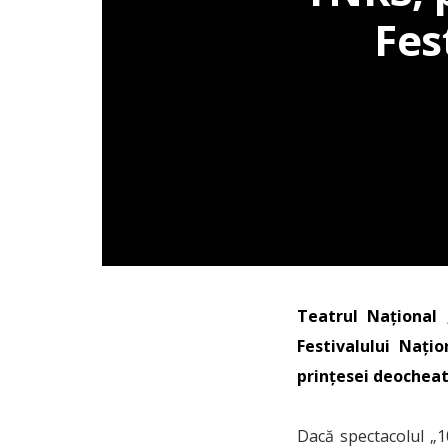
Fes
Teatrul Național 
Festivalului Nați
prințesei deocheate
Dacă spectacolul „10