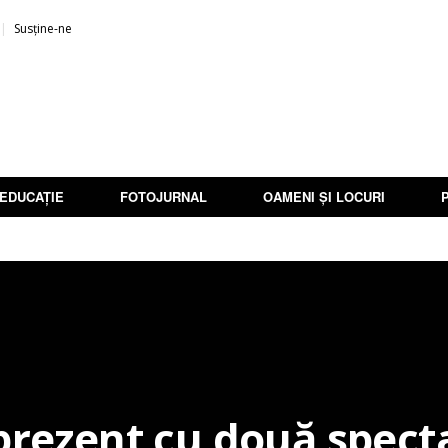
Susține-ne
EDUCAȚIE
FOTOJURNAL
OAMENI ȘI LOCURI
prezent cu două specta