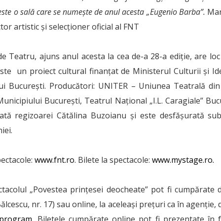
 este o sală care se numește de anul acesta „Eugenio Barba”.
Mar
ctor artistic și selecționer oficial al FNT
de Teatru, ajuns anul acesta la cea de-a 28-a ediție, are lo
te un proiect cultural finanţat de Ministerul Culturii şi Ide
lui Bucureşti. Producători: UNITER – Uniunea Teatrală d
Municipiului București, Teatrul Naţional „I.L. Caragiale” Bucu
cată regizoarei Cătălina Buzoianu și este desfășurată sub
iei.
pectacole:
www.fnt.ro
. Bilete la spectacole:
www.mystage.ro
.
ctacolul „Povestea prințesei deocheate” pot fi cumpărate 
lcescu, nr. 17) sau online, la aceleași prețuri ca în agenție, de
/program
. Biletele cumpărate online pot fi prezentate în f