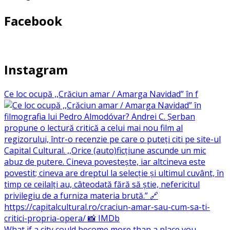
Facebook
Instagram
Ce loc ocupă ,,Crăciun amar / Amarga Navidad” în f
What if a city could become more than a place you