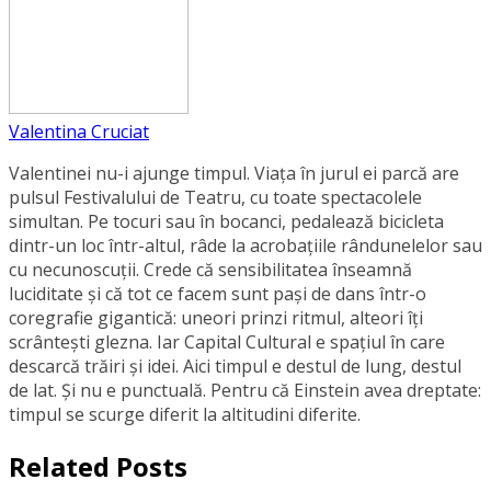
Valentina Cruciat
Valentinei nu-i ajunge timpul. Viața în jurul ei parcă are
pulsul Festivalului de Teatru, cu toate spectacolele
simultan. Pe tocuri sau în bocanci, pedalează bicicleta
dintr-un loc într-altul, râde la acrobațiile rândunelelor sau
cu necunoscuții. Crede că sensibilitatea înseamnă
luciditate și că tot ce facem sunt pași de dans într-o
coregrafie gigantică: uneori prinzi ritmul, alteori îți
scrântești glezna. Iar Capital Cultural e spațiul în care
descarcă trăiri și idei. Aici timpul e destul de lung, destul
de lat. Și nu e punctuală. Pentru că Einstein avea dreptate:
timpul se scurge diferit la altitudini diferite.
Related Posts