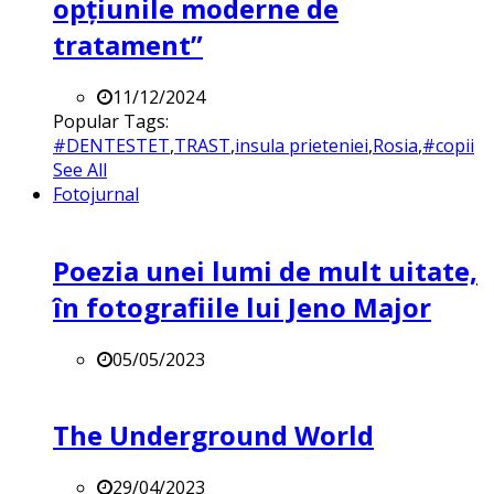
opțiunile moderne de
tratament”
11/12/2024
Popular Tags:
#DENTESTET
,
TRAST
,
insula prieteniei
,
Rosia
,
#copii
See All
Fotojurnal
Poezia unei lumi de mult uitate,
în fotografiile lui Jeno Major
05/05/2023
The Underground World
29/04/2023