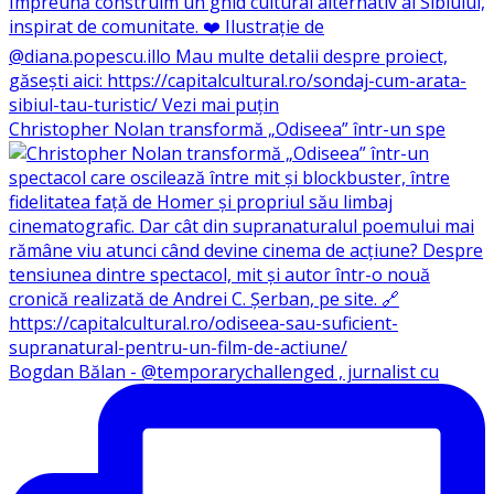
Christopher Nolan transformă „Odiseea” într-un spe
Bogdan Bălan - @temporarychallenged , jurnalist cu