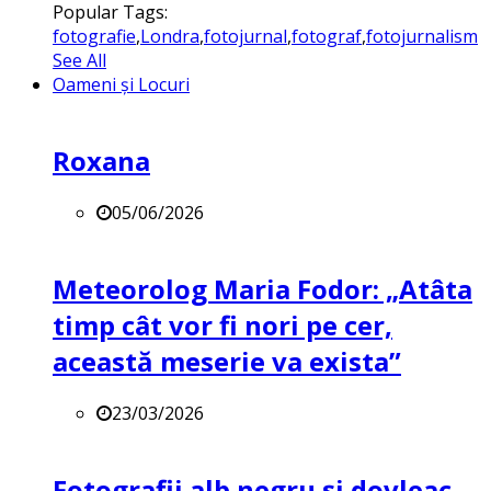
Popular Tags:
fotografie
,
Londra
,
fotojurnal
,
fotograf
,
fotojurnalism
See All
Oameni și Locuri
Roxana
05/06/2026
Meteorolog Maria Fodor: „Atâta
timp cât vor fi nori pe cer,
această meserie va exista”
23/03/2026
Fotografii alb negru și dovleac