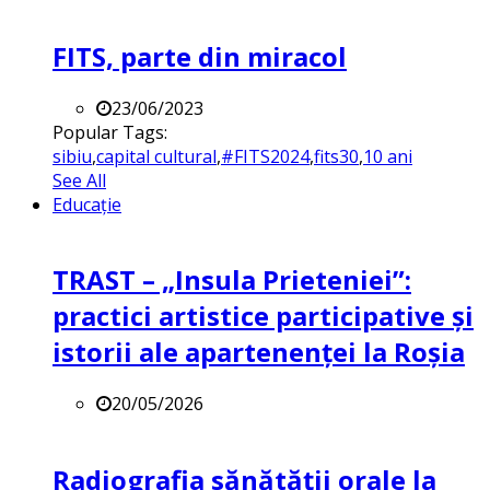
FITS, parte din miracol
23/06/2023
Popular Tags:
sibiu
,
capital cultural
,
#FITS2024
,
fits30
,
10 ani
See All
Educație
TRAST – „Insula Prieteniei”:
practici artistice participative și
istorii ale apartenenței la Roșia
20/05/2026
Radiografia sănătății orale la