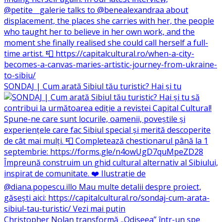
SONDAJ | Cum arată Sibiul tău turistic? Hai și tu
Christopher Nolan transformă „Odiseea” într-un spe