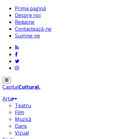
Prima pagină
Despre noi
Redacție
Contactează-ne
Susține-ne
Menu
Capital
Cultural
.
Arta
Teatru
Film
Muzică
Dans
Vizual