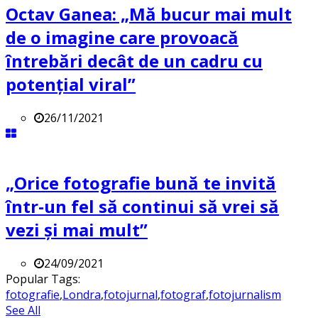
Octav Ganea: „Mă bucur mai mult
de o imagine care provoacă
întrebări decât de un cadru cu
potenţial viral”
26/11/2021
„Orice fotografie bună te invită
într-un fel să continui să vrei să
vezi și mai mult”
24/09/2021
Popular Tags:
fotografie
,
Londra
,
fotojurnal
,
fotograf
,
fotojurnalism
See All