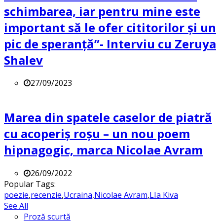
schimbarea, iar pentru mine este
important să le ofer cititorilor și un
pic de speranță”- Interviu cu Zeruya
Shalev
27/09/2023
Marea din spatele caselor de piatră
cu acoperiș roșu – un nou poem
hipnagogic, marca Nicolae Avram
26/09/2022
Popular Tags:
poezie
,
recenzie
,
Ucraina
,
Nicolae Avram
,
LIa Kiva
See All
Proză scurtă