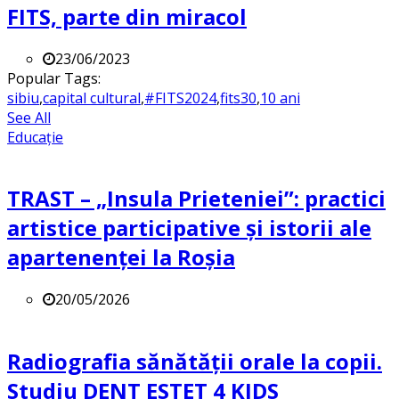
FITS, parte din miracol
23/06/2023
Popular Tags:
sibiu
,
capital cultural
,
#FITS2024
,
fits30
,
10 ani
See All
Educație
TRAST – „Insula Prieteniei”: practici
artistice participative și istorii ale
apartenenței la Roșia
20/05/2026
Radiografia sănătății orale la copii.
Studiu DENT ESTET 4 KIDS