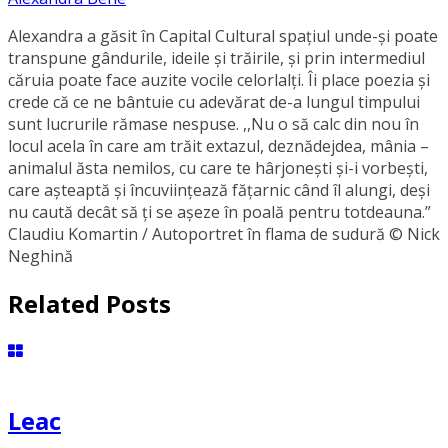
Alexandra a găsit în Capital Cultural spațiul unde-și poate
transpune gândurile, ideile și trăirile, și prin intermediul
căruia poate face auzite vocile celorlalți. Îi place poezia și
crede că ce ne bântuie cu adevărat de-a lungul timpului
sunt lucrurile rămase nespuse. ,,Nu o să calc din nou în
locul acela în care am trăit extazul, deznădejdea, mânia –
animalul ăsta nemilos, cu care te hârjonești și-i vorbești,
care așteaptă și încuviințează fățarnic când îl alungi, deși
nu caută decât să ți se așeze în poală pentru totdeauna.”
Claudiu Komartin / Autoportret în flama de sudură © Nick
Neghină
Related Posts
Leac