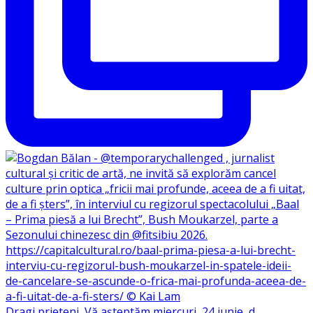
Dragi prieteni, Vă așteptăm miercuri, 24 iunie, d