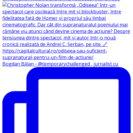
Bogdan Bălan - @temporarychallenged , jurnalist cu