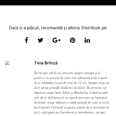
Dacă ți-a plăcut, recomandă și altora. Distribuie pe:
Teia Brînză
Își începe zilele cu articole despre știință și le
petrece cu poezia la care este abonată prin e-mail.
Și-a schimbat locul de trai de 12 ori. Spune că și-ar
dori să nu prindă rădăcini nicăieri. În prezent, își
împarte viața între Sibiu și Marbella. Când nu mai
știe să se definească, se aşază turcește cu laptopul
în brațe, trage alături o cană uriașă de ceai și scrie.
La Capital Cultural a ajuns, adusă de o invitație la
jazz, câștigată pe Facebook și întrebarea „tu mai