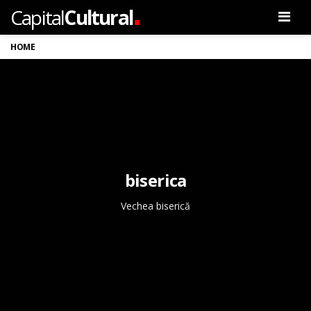
.
Capital
Cultural
Men
HOME
biserica
Vechea biserică