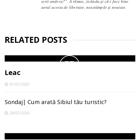
scrii undeva?”. A rămas, zicându-și că-i face bine
aerul acesta de libertate, neastâmpăr și noutate.
RELATED POSTS
Leac
01/07/2020
Sondaj| Cum arată Sibiul tău turistic?
28/07/2026