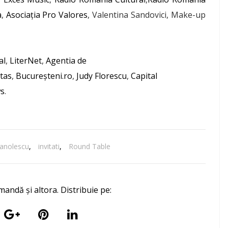
a
,
Asociația Pro Valores
, Valentina Sandovici, Make-up
al
,
LiterNet
,
Agentia de
itas
,
Bucureșteni.ro
,
Judy Florescu
,
Capital
ws
.
anolescu
,
invitati
,
Round Table
mandă și altora. Distribuie pe: