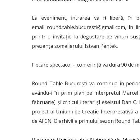
La eveniment, intrarea va fi liberă, în b
email round.table.bucuresti@gmail.com, în lim
printr-o invitație la degustare de vinuri su
prezența somelierului Istvan Pentek.
Fiecare spectacol – conferință va dura 90 de mi
Round Table București va continua în perioa
avându-i în prim plan pe interpretul Marcel 
februarie) și criticul literar și eseistul Dan 
proiect al Uniunii de Creație Interpretativă a
de AFCN. O arhivă a primului sezon Round Tab
Parteneri:
Universitatea Națională de Muzică