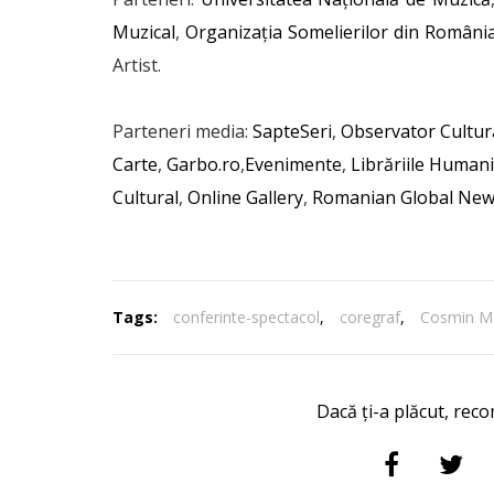
Muzical
,
Organizația Somelierilor din Români
Artist.
Parteneri media:
SapteSeri
,
Observator Cultur
Carte
,
Garbo.ro
,
Evenimente
,
Librăriile Human
Cultural
,
Online Gallery
,
Romanian Global Ne
Tags:
conferinte-spectacol
,
coregraf
,
Cosmin M
Dacă ți-a plăcut, reco