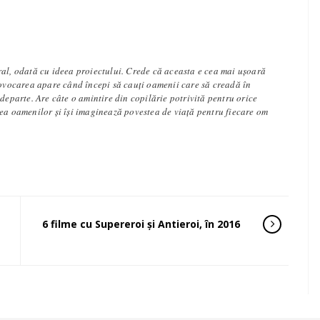
ral, odată cu ideea proiectului. Crede că aceasta e cea mai ușoară
rovocarea apare când începi să cauți oamenii care să creadă în
 departe. Are câte o amintire din copilărie potrivită pentru orice
tea oamenilor și își imaginează povestea de viață pentru fiecare om
6 filme cu Supereroi și Antieroi, în 2016