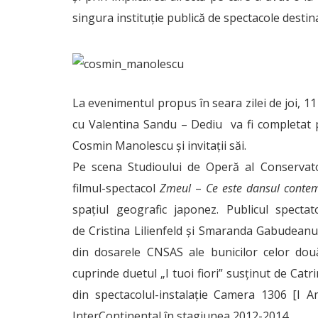
singura instituție publică de spectacole destin
La evenimentul propus în seara zilei de joi, 11
cu Valentina Sandu – Dediu va fi completat p
Cosmin Manolescu și invitații săi.
Pe scena Studioului de Operă al Conservat
filmul-spectacol
Zmeul
–
Ce este dansul conte
spațiul geografic japonez. Publicul spect
de Cristina Lilienfeld și Smaranda Gabudeanud
din dosarele CNSAS ale bunicilor celor două 
cuprinde duetul „I tuoi fiori” susținut de Ca
din spectacolul-instalație Camera 1306 [I 
InterContinental în stagiunea 2012-2014.