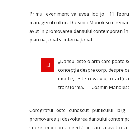
Primul eveniment va avea loc joi, 11 februa
managerul cultural Cosmin Manolescu, remarcat 
avut în promovarea dansului contemporan în 
plan național și internațional.
„Dansul este o artă care poate s
concepţia despre corp, despre o
emoţie, este ceva viu, o artă 
transformă.” – Cosmin Manoles
Coregraful este cunoscut publicului larg
promovarea și dezvoltarea dansului contemp
și prin implicarea directă pe care a avut-o l