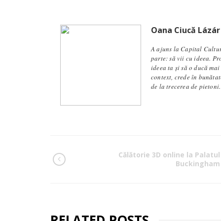
Oana Ciucă Lázár
A ajuns la Capital Cultu
parte: să vii cu ideea. P
ideea ta și să o ducă mai
context, crede în bunăta
de la trecerea de pietoni.
Călătorie 3D online la Palatul
Buckingham
RELATED POSTS