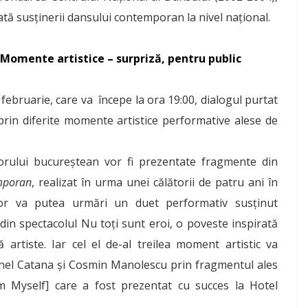
ată susținerii dansului contemporan la nivel național.
Momente artistice – surpriză, pentru public
 februarie, care va începe la ora 19:00, dialogul purtat
rin diferite momente artistice performative alese de
orului bucureștean vor fi prezentate fragmente din
mporan
, realizat în urma unei călătorii de patru ani în
ator va putea urmări un duet performativ susținut
in spectacolul Nu toți sunt eroi, o poveste inspirată
artiste. Iar cel el de-al treilea moment artistic va
trinel Catana și Cosmin Manolescu prin fragmentul ales
Am Myself] care a fost prezentat cu succes la Hotel