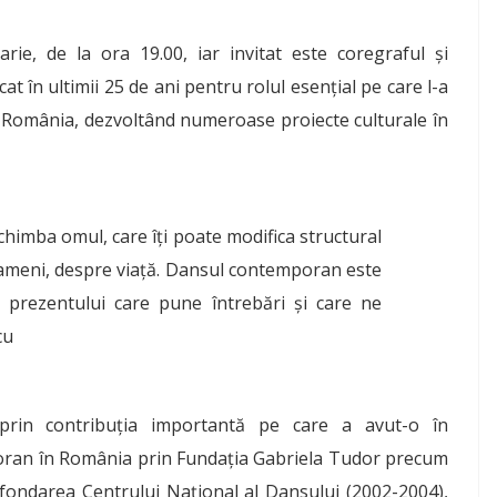
rie, de la ora 19.00, iar invitat este coregraful și
în ultimii 25 de ani pentru rolul esențial pe care l-a
România, dezvoltând numeroase proiecte culturale în
chimba omul, care îţi poate modifica structural
ameni, despre viaţă. Dansul contemporan este
a prezentului care pune întrebări şi care ne
cu
 prin contribuția importantă pe care a avut-o în
oran în România prin Fundația Gabriela Tudor precum
a fondarea Centrului Național al Dansului (2002-2004),