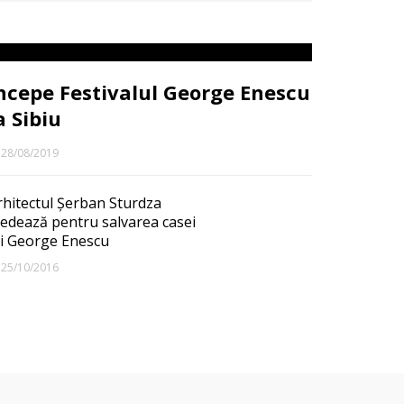
ncepe Festivalul George Enescu
a Sibiu
28/08/2019
rhitectul Şerban Sturdza
ledează pentru salvarea casei
ui George Enescu
25/10/2016