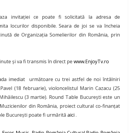
aza invitației ce poate fi solicitată la adresa de
ita locurilor disponibile. Seara de joi se va încheia
sținută de Organizația Somelierilor din România, prin
nute și va fi transmis în direct pe
www.EnjoyTv.ro
da imediat următoare cu trei astfel de noi întâlniri
Pavel (18 februarie), violoncelistul Marin Cazacu (25
C. Mihăilescu (3 martie). Round Table București este un
 Muzicienilor din România, proiect cultural co-finanțat
le București poate fi urmărită
aici
.
,
Exces Music
,
Radio România Cultural
,
Radio România