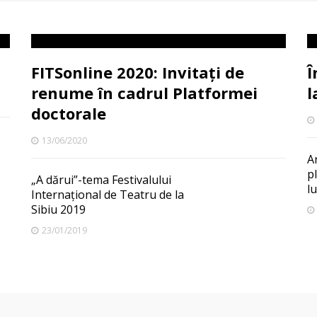
FITSonline 2020: Invitați de
Î
renume în cadrul Platformei
l
doctorale
13/06/2020
A
p
„A dărui”-tema Festivalului
l
Internațional de Teatru de la
Sibiu 2019
23/01/2019